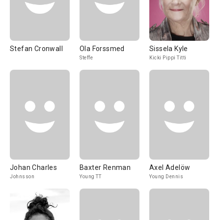
Stefan Cronwall
Ola Forssmed
Sissela Kyle
Steffe
Kicki Pippi Titti
Johan Charles
Baxter Renman
Axel Adelöw
Johnsson
Young TT
Young Dennis