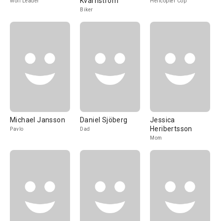
Kvarnström
Wolf Leader
Helicopter Cop
Biker
Michael Jansson
Daniel Sjöberg
Jessica
Heribertsson
Pavlo
Dad
Mom