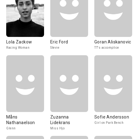
Lola Zackow
Eric Ford
Goran Aliskanovic
Racing Woman
Stevie
TT's accomplice
Måns
Zuzanna
Sofie Andersson
Nathanaelson
Lidekrans
Girl on Park Bench
Glenn
Miss Hjo