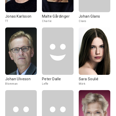
Jonas Karlsson
Malte Gårdinger
Johan Glans
TT
Charlie
Claes
Johan Ulveson
Peter Dalle
Sara Soulié
Blomman
Leffe
Mörk