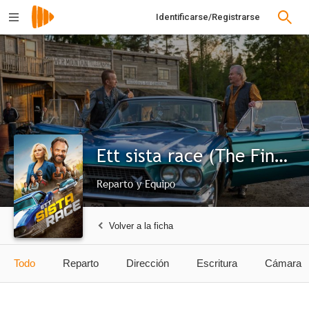
Identificarse/Registrarse
Ett sista race (The Final Race)
Reparto y Equipo
Volver a la ficha
Todo
Reparto
Dirección
Escritura
Cámara