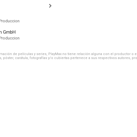
Produccion
lm GmbH
Produccion
ación de películas y series, PlayMax no tiene relación alguna con el productor o el d
, póster, carátula, fotografías y/o cubiertas pertenece a sus respectivos autores, pr