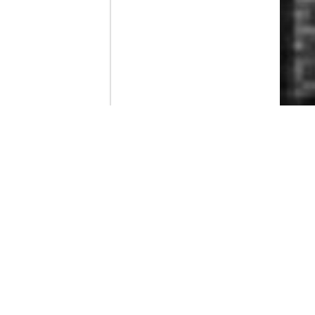
Contenido que expirara en VOD
Amazon Prime Video
Netflix
Filmin
Movistar+
Movistar+ Fibra