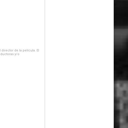
irector de la película. El
oductoras y/o