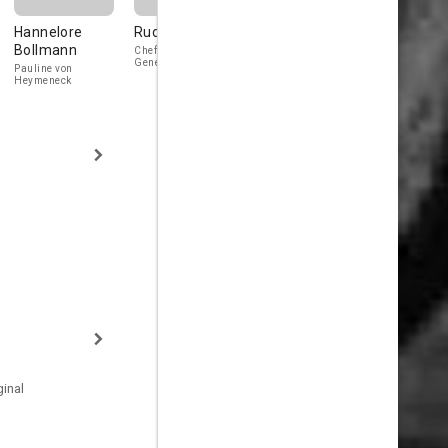
Hannelore
Rudolf Forster
Attila Hörbiger
Erik Frey
Bollmann
Chef des
Dr. Hartmuth
Oberst Raban
Generalstabes, von
Pauline von
Heymeneck
Heymeneck
inal