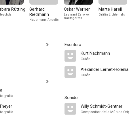
rbara Rütting
Gerhard
Oskar Werner
Marte Harell
Riedmann
deschda
Leutnant Zeno von
Gräfin Lichtenfels
Baumgarten
Hauptmann Angelis
Escritura
Kurt Nachmann
Guión
Alexander Lernet-Holenia
Guión
la
tografía
Sonido
Theyer
Willy Schmidt-Gentner
tografía
Compositor de la Música Orig