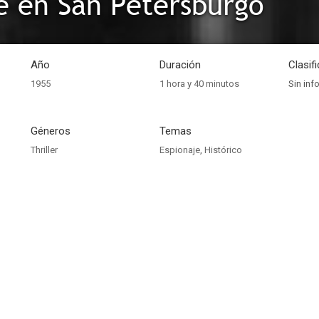
e en San Petersburgo
Año
Duración
Clasif
1955
1 hora y 40 minutos
Sin inf
Géneros
Temas
Thriller
Espionaje
,
Histórico