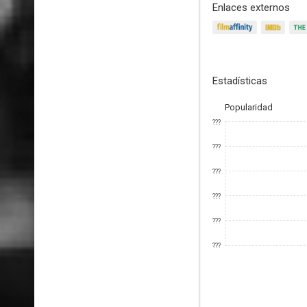
Enlaces externos
Estadísticas
Popularidad
???
???
???
???
???
???