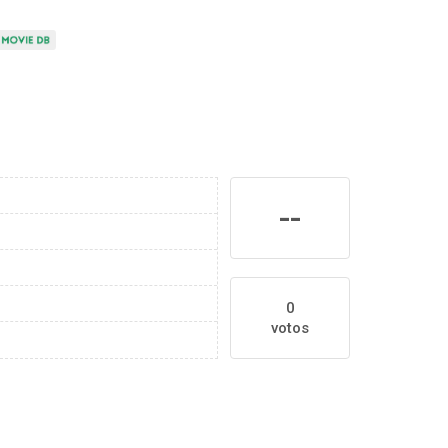
--
0
votos