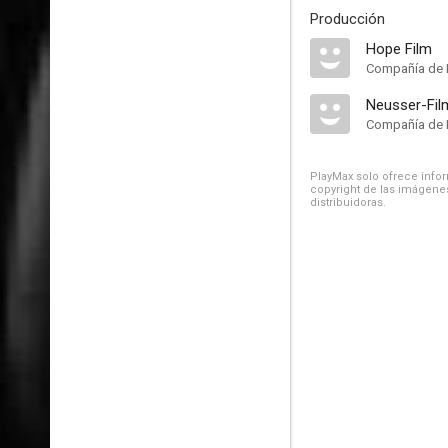
Producción
Hope Film
Compañía de 
Neusser-Fi
Compañía de 
PlayMax solo ofrece inform
copyright de las imágenes
distribuidoras.