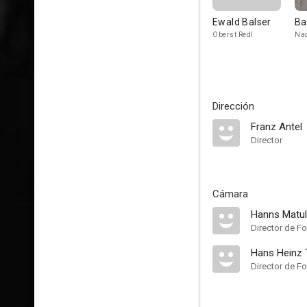
Ewald Balser
Ba
Oberst Redl
Na
Dirección
Franz Antel
Director
Cámara
Hanns Matu
Director de Fo
Hans Heinz 
Director de Fo