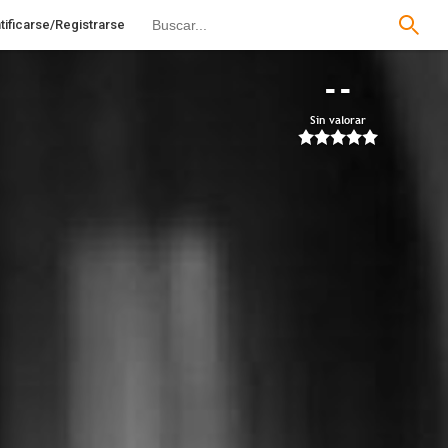
tificarse/Registrarse
--
Sin valorar