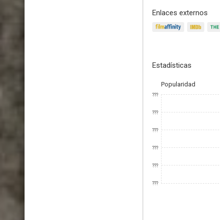
Enlaces externos
Estadísticas
Popularidad
???
???
???
???
???
???