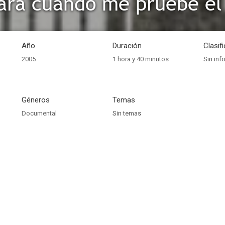
ara cuando me pruebe el
Año
Duración
Clasif
2005
1 hora y 40 minutos
Sin inf
Géneros
Temas
Documental
Sin temas