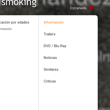
 smoking
Estrenada
icación por edades
Información
ormación
Trailers
DVD / Blu-Ray
Noticias
Similares
Críticas