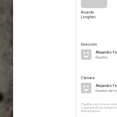
Ricardo
Longhini
Dirección
Alejandro F
Director
Cámara
Alejandro F
Director de Fo
PlayMax solo ofrece inform
copyright de las imágenes
distribuidoras.