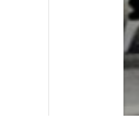
Contenido que expirara en VOD
Amazon Prime Video