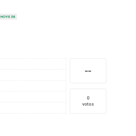
--
0
votos