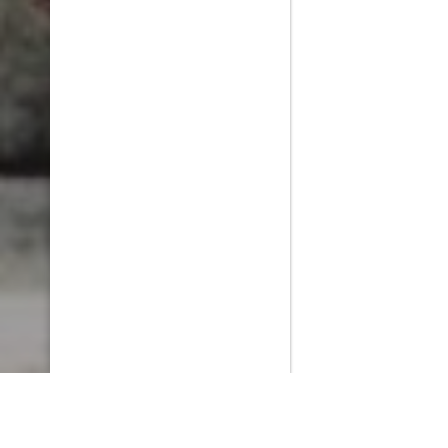
PlayMax
2026
Series populares
La Casa del Dragón