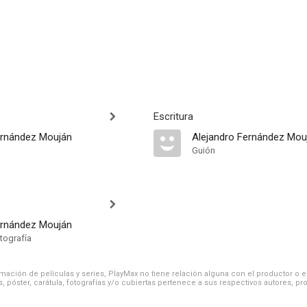
Escritura
ernández Mouján
Alejandro Fernández Mou
Guión
ernández Mouján
tografía
ación de películas y series, PlayMax no tiene relación alguna con el productor o el d
, póster, carátula, fotografías y/o cubiertas pertenece a sus respectivos autores, pr