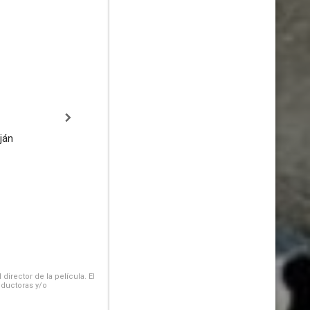
ján
irector de la película. El
oductoras y/o