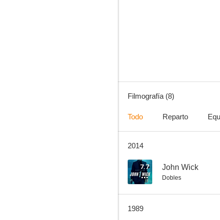
Waxwork: Museo de cera
--
Filmografía (8)
Todo
Reparto
Equ
2014
Mama's Family
7.7
John Wick
Dobles
1989