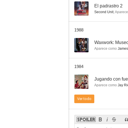
7.0
El padrastro 2
Second Unit
,
Aparec
1988
6.0
Waxwork: Museo
Aparece como
James
1984
3.0
Jugando con fu
Aparece como
Jay Ri
Ver todo