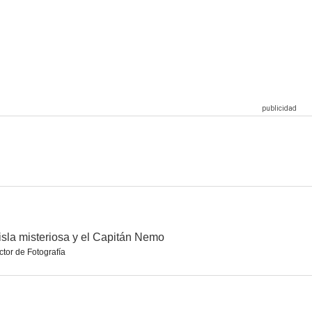
 70
Odio al vecino
Ladrón sin destino
--
--
--
mericana
La fortaleza
La puerta abierta
--
--
--
isla misteriosa y el Capitán Nemo
ctor de Fotografía