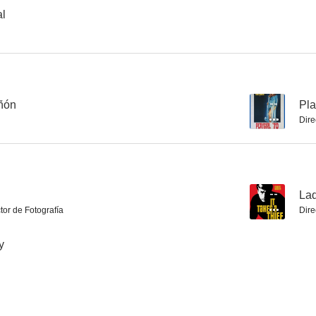
al
La ragazza in prestito
Wounds of Hunger
La ste
--
--
añón
--
Pla
Dire
--
Lad
tor de Fotografía
Dire
Apocalipsis sobre el río amarillo
Le notti dei Teddy Boys
Raw Wind i
y
--
--