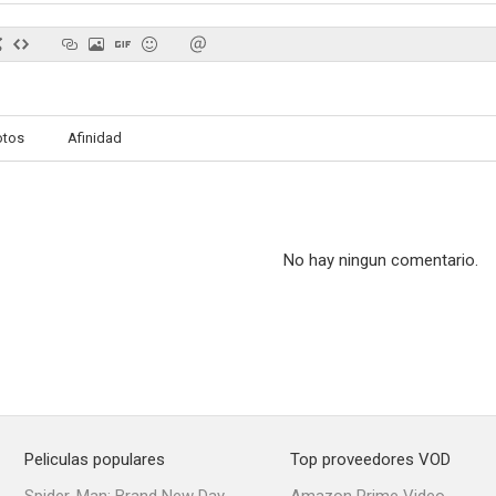
Ragazze d'oggi
Los ángeles del volante
Vertigine 
otos
Afinidad
--
--
No hay ningun comentario.
Vestir al desnudo
La señora sin camelias
Febbre di 
--
--
Peliculas populares
Top proveedores VOD