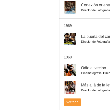
--
Conexión orient
Director de Fotografía
Operación fisco
1969
--
--
La puerta del c
Director de Fotografía
1968
--
Odio al vecino
Cinematografía
,
Direc
Los amores de Hércules
--
Más allá de la le
--
Director de Fotografía
Ver todo