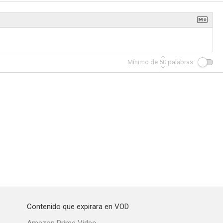
bianca
La bella campesina
Secrets d'alcôve
Mínimo de
50
palabras
--
--
--
vivere
Nosotras las mujeres
Los vencidos
--
--
--
Contenido que expirara en VOD