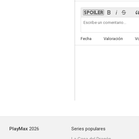
La puerta abierta
Fecha
Valoración
V
--
La romana
--
PlayMax
2026
Series populares