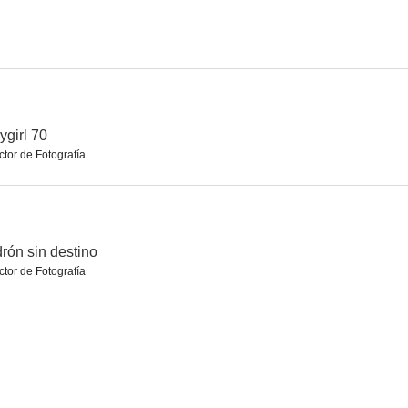
ppa
Antinea, l'amante della città sepolta
Ruta de titanes
--
--
--
ygirl 70
ctor de Fotografía
rón sin destino
ctor de Fotografía
n Eden
Sirenas en sociedad (Cuentos de verano)
Danae
--
--
--