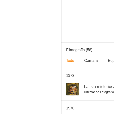
La isla misteriosa y el Capitán Nemo
--
Filmografía (58)
Todo
Cámara
Equ
1973
Más allá de la ley
--
--
La isla misterio
Director de Fotografía
1970