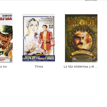
6.2
5.5
--
la ira
Tirma
La isla misteriosa y el Capitán Nemo
--
--
--