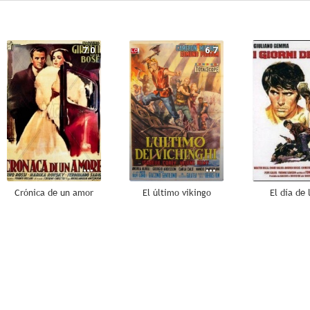
7.0
6.7
Crónica de un amor
El último vikingo
El día de 
--
--