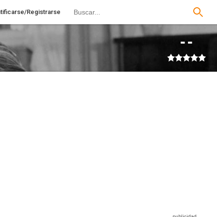
tificarse/Registrarse
--