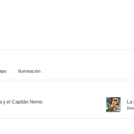
Conexión oriental
La puerta del cañón
Playgirl
--
--
ipo
Iluminación
Qué dulce es morir así
Marcha nupcial
La esposa a
--
--
sa y el Capitán Nemo
--
La 
Dire