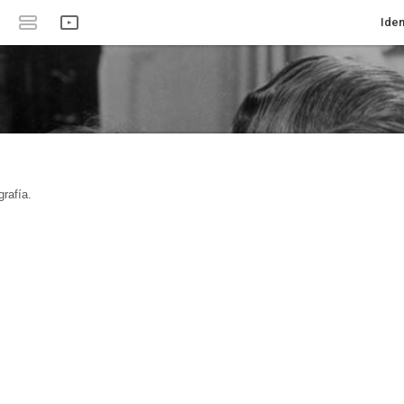
Iden
rafía.