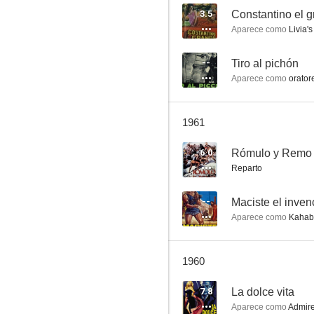
3.5
Constantino el 
Aparece como
Livia's
Maciste el invencible
--
Tiro al pichón
Aparece como
oratore
--
1961
6.0
Rómulo y Remo
Reparto
--
Maciste el inven
Aparece como
Kahab 
La giornata balorda
--
1960
7.8
La dolce vita
Aparece como
Admire