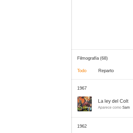
Rómulo y Remo
--
Filmografía (68)
Todo
Reparto
1967
La ley del Colt
--
--
La ley del Colt
Aparece como
Sam
1962