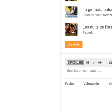
--
La giornata balo
Aparece como
avvoca
--
Les nuits de Ra
El estafador
Reparto
--
Ver todo
Fecha
Valoración
V
Siempre te quise
--