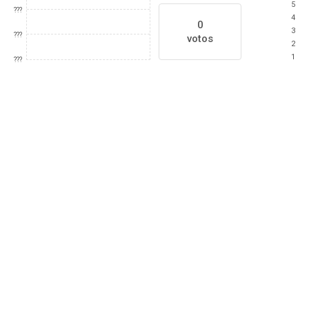
5
???
4
0
3
???
votos
2
1
???