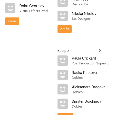
Decorados
Dobri Georgiev
Visual Effects Producer
Nikolai Nikolov
Set Designer
4 más
2 más
Equipo
Paula Crickard
Post Production Supervisor
Radka Petkova
Dobles
Aleksandra Dragova
Dobles
Dimiter Doichinov
Dobles