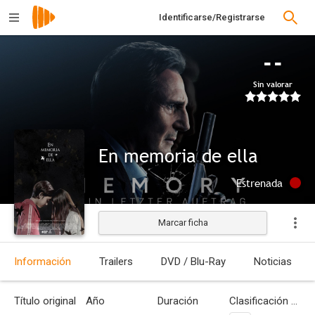
Identificarse/Registrarse
--
Sin valorar
En memoria de ella
Estrenada
Marcar ficha
Información
Trailers
DVD / Blu-Ray
Noticias
Título original
Año
Duración
Clasificación por edades