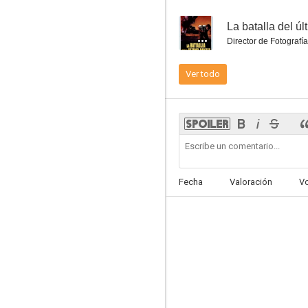
--
La batalla del ú
Director de Fotografía
Ver todo
Míster X
--
Fecha
Valoración
V
La commare secca (La cosecha estéril)