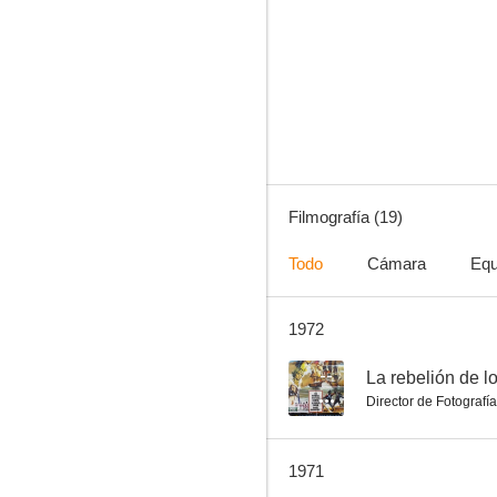
El Zorro de Monterrey
--
Filmografía (19)
Todo
Cámara
Equ
1972
La última aventura del Zorro
--
--
La rebelión de l
Director de Fotografía
1971