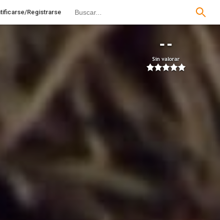
tificarse/Registrarse
--
Sin valorar