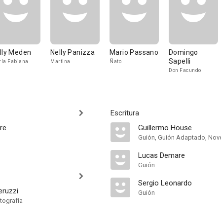
lly Meden
Nelly Panizza
Mario Passano
Domingo
Sapelli
ía Fabiana
Martina
Ñato
Don Facundo
Escritura
re
Guillermo House
Guión, Guión Adaptado, Nov
Lucas Demare
Guión
Sergio Leonardo
ruzzi
Guión
tografía