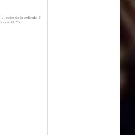
irector de la película. El
oductoras y/o