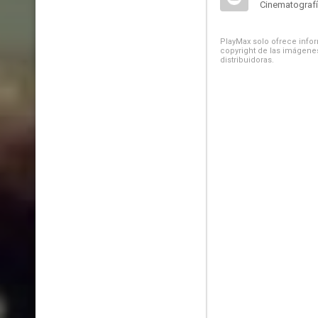
Cinematograf
PlayMax solo ofrece inform
copyright de las imágenes
distribuidoras.