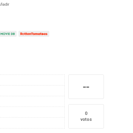
ñadir
--
0
votos