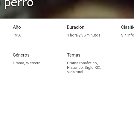
o perro
Año
Duración
Clasif
1956
1 hora y 35 minutos
Sin inf
Géneros
Temas
Drama
,
Western
Drama romántico
,
Histórico
,
Siglo XIX
,
Vida rural