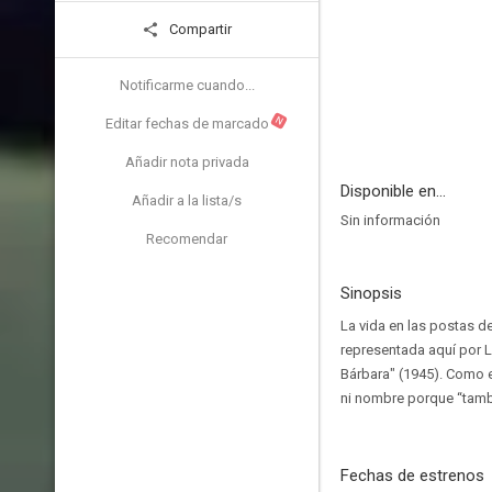
Compartir
Notificarme cuando...
N
Editar fechas de marcado
Añadir nota privada
Disponible en...
Añadir a la lista/s
Sin información
Recomendar
Sinopsis
La vida en las postas d
representada aquí por 
Bárbara" (1945). Como e
ni nombre porque “tambi
Fechas de estrenos