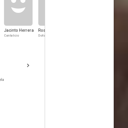
Jacinto Herrera
Rosa Catá
Gloria Ferrandiz
Ricardo Tr
Cantalicio
Doña Juana
Doña Fe
ela