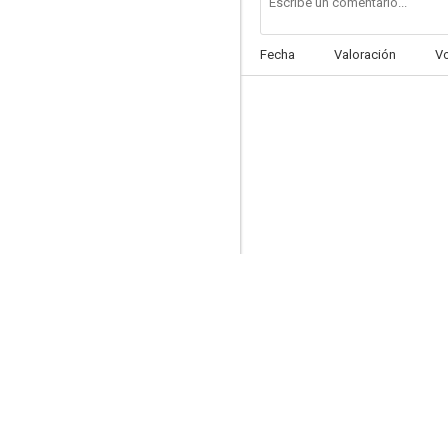
Fecha
Valoración
V
La culpa la tuvo el otro
--
Como tú lo soñaste
--