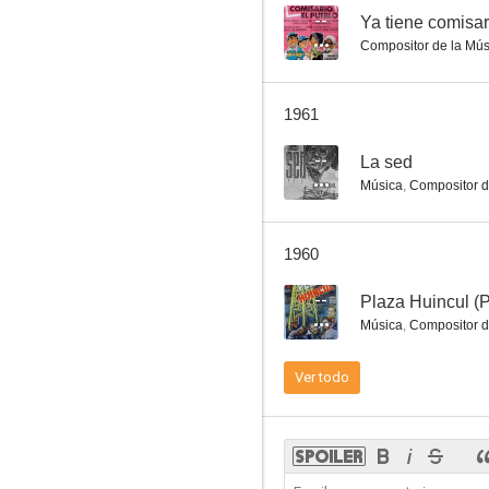
--
Ya tiene comisar
Compositor de la Mús
Después del silencio
1961
--
--
La sed
Música
,
Compositor d
1960
--
Plaza Huincul (
Música
,
Compositor d
El castigo de los mares del sur
Ver todo
--