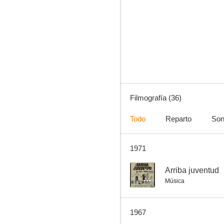
La sed
--
Filmografía (36)
Todo
Reparto
Son
1971
Zafra
--
--
Arriba juventud
Música
1967