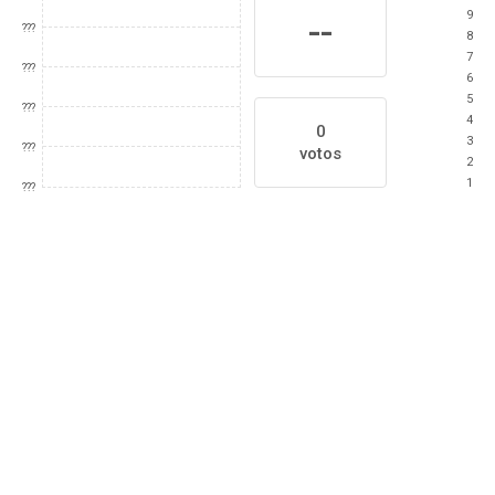
9
--
???
8
7
???
6
5
???
4
0
3
???
votos
2
1
???