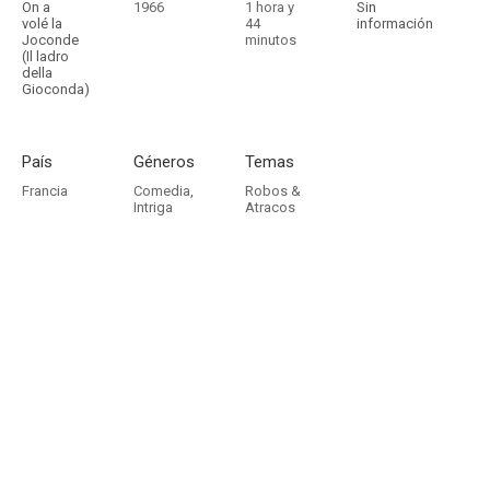
On a
1966
1 hora y
Sin
volé la
44
información
Joconde
minutos
(Il ladro
della
Gioconda)
País
Géneros
Temas
Francia
Comedia
,
Robos &
Intriga
Atracos