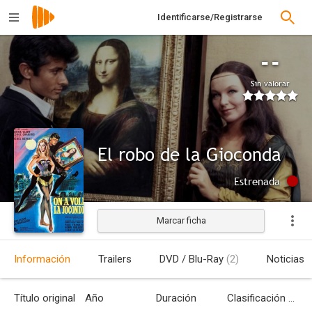
Identificarse/Registrarse
--
Sin valorar
El robo de la Gioconda
Estrenada
Marcar ficha
Información
Trailers
DVD / Blu-Ray
(2)
Noticias
Título original
Año
Duración
Clasificación por edades