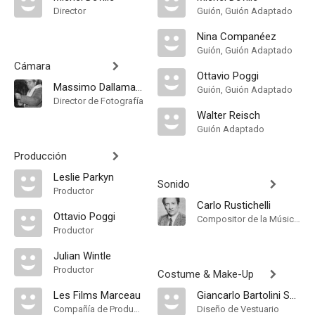
Director
Guión, Guión Adaptado
Nina Companéez
Guión, Guión Adaptado
Cámara
Ottavio Poggi
Massimo Dallamano
Guión, Guión Adaptado
Director de Fotografía
Walter Reisch
Guión Adaptado
Producción
Leslie Parkyn
Sonido
Productor
Carlo Rustichelli
Ottavio Poggi
Compositor de la Música Original
Productor
Julian Wintle
Productor
Costume & Make-Up
Les Films Marceau
Giancarlo Bartolini Salimbeni
Compañía de Produccion
Diseño de Vestuario