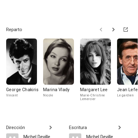
Reparto
George Chakiris
Marina Vlady
Margaret Lee
Jean Lefe
Vincent
Nicole
Marie-Christine
Le gardien
Lemercier
Dirección
Escritura
Michel Deville
Michel Deville