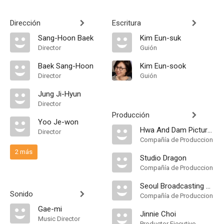
Dirección
Escritura
Sang-Hoon Baek
Kim Eun-suk
Director
Guión
Baek Sang-Hoon
Kim Eun-sook
Director
Guión
Jung Ji-Hyun
Director
Producción
Yoo Je-won
Hwa And Dam Pictures
Director
Compañía de Produccion
2 más
Studio Dragon
Compañía de Produccion
Seoul Broadcasting System
Sonido
Compañía de Produccion
Gae-mi
Jinnie Choi
Music Director
Productor Ejecutivo