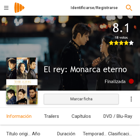
Identificarse/Registrarse
8.1
18 votos
El rey: Monarca eterno
Finalizada
Marcar ficha
Información
Trailers
Capítulos
DVD / Blu-Ray
Título original
Año
Duración
Temporadas
Clasificación por edades