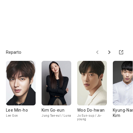
Reparto
Lee Min-ho
Kim Go-eun
Woo Do-hwan
Kyung-N
Kim
Lee Gon
Jung Tae-eul / Luna
Jo Eun-sup / Jo-
young