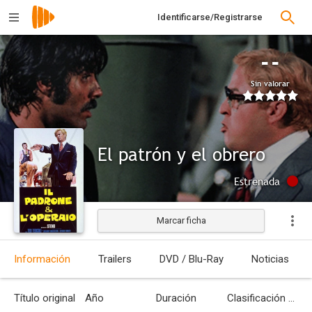
Identificarse/Registrarse
--
Sin valorar
El patrón y el obrero
Estrenada
Marcar ficha
Información
Trailers
DVD / Blu-Ray
Noticias
Título original
Año
Duración
Clasificación por edades