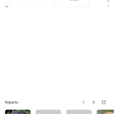
2
1
???
Reparto