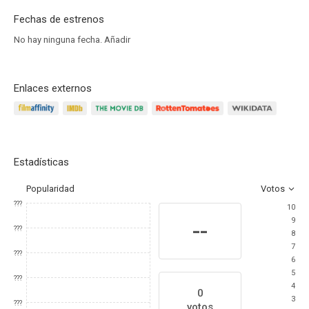
Fechas de estrenos
No hay ninguna fecha.
Añadir
Enlaces externos
Estadísticas
Popularidad
Votos
???
10
9
--
???
8
7
???
6
5
???
4
0
3
???
votos