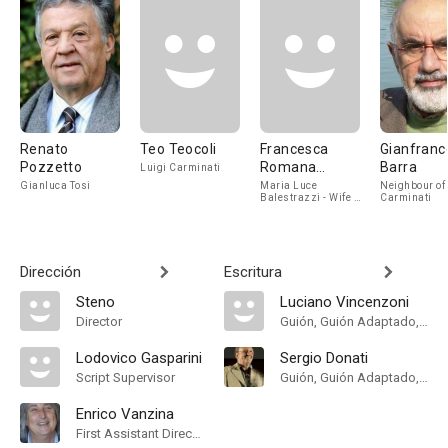
Renato
Teo Teocoli
Francesca
Gianfranc
Pozzetto
Romana
Barra
Luigi Carminati
Coluzzi
Gianluca Tosi
Maria Luce
Neighbour of
Balestrazzi - Wife of
Carminati
Gianluca
Dirección
Escritura
Steno
Luciano Vincenzoni
Director
Guión, Guión Adaptado, Historia
Lodovico Gasparini
Sergio Donati
Script Supervisor
Guión, Guión Adaptado, Historia
Enrico Vanzina
First Assistant Director