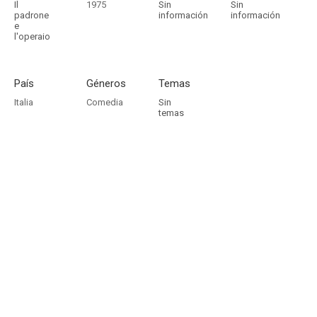
Il
1975
Sin
Sin
padrone
información
información
e
l'operaio
País
Géneros
Temas
Italia
Comedia
Sin
temas