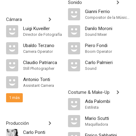
Sonido
Gianni Ferrio
Compositor de la Música Original
Cámara
Luigi Kuveiller
Danilo Moroni
Director de Fotografía
Sound Mixer
Ubaldo Terzano
Piero Fondi
Camera Operator
Boom Operator
Claudio Patriarca
Carlo Palmieri
Still Photographer
Sound
Antonio Tonti
Assistant Camera
Costume & Make-Up
1 más
Ada Palombi
Estilista
Mario Scutti
Producción
Maquilladora
Carlo Ponti
Enrico Sabbatini