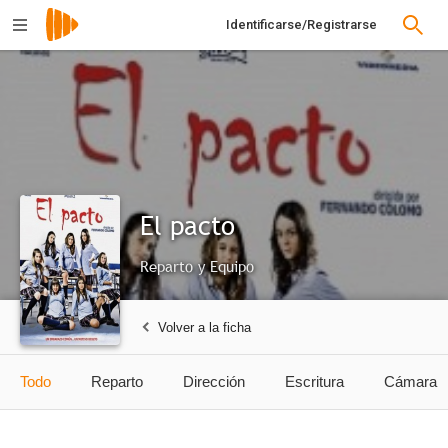
Identificarse/Registrarse
El pacto
Reparto y Equipo
Volver a la ficha
Todo
Reparto
Dirección
Escritura
Cámara