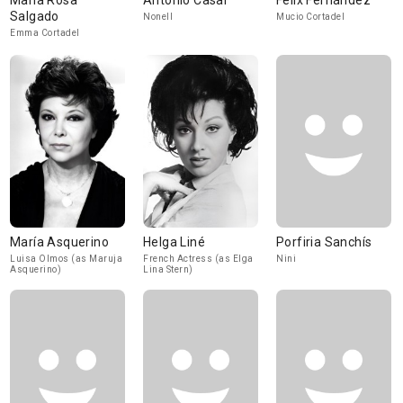
María Rosa
Antonio Casal
Félix Fernández
Salgado
Nonell
Mucio Cortadel
Emma Cortadel
María Asquerino
Helga Liné
Porfiria Sanchís
Luisa Olmos (as Maruja
French Actress (as Elga
Nini
Asquerino)
Lina Stern)