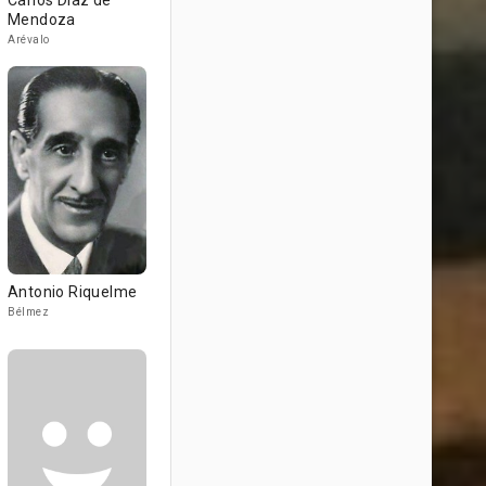
Carlos Díaz de
Mendoza
Arévalo
Antonio Riquelme
Bélmez