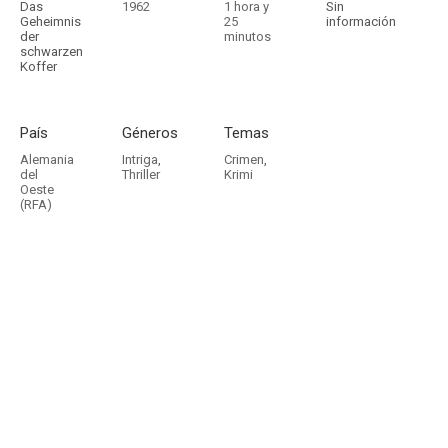
Das
1962
1 hora y
Sin
Geheimnis
25
información
der
minutos
schwarzen
Koffer
País
Géneros
Temas
Alemania
Intriga
,
Crimen
,
del
Thriller
Krimi
Oeste
(RFA)