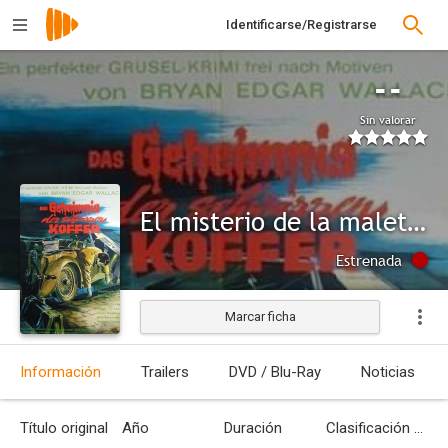
Identificarse/Registrarse
--
Sin valorar
El misterio de la maleta negra
Estrenada
Marcar ficha
Información
Trailers
DVD / Blu-Ray
Noticias
Título original
Año
Duración
Clasificación por edades