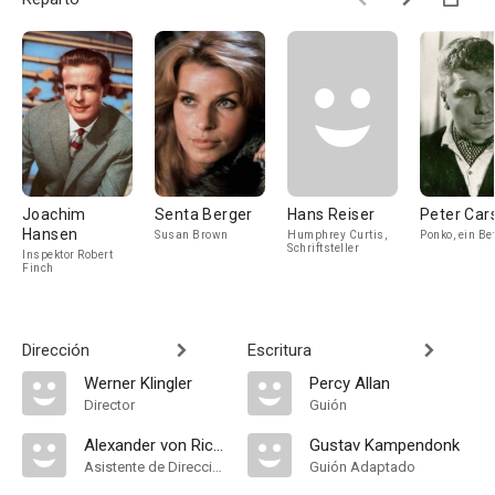
Joachim
Senta Berger
Hans Reiser
Peter Car
Hansen
Susan Brown
Humphrey Curtis,
Ponko, ein Bet
Schriftsteller
Inspektor Robert
Finch
Dirección
Escritura
Werner Klingler
Percy Allan
Director
Guión
Alexander von Richthofen
Gustav Kampendonk
Asistente de Dirección
Guión Adaptado