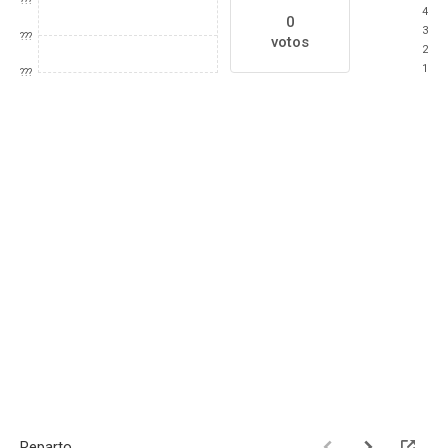
???
4
0
3
???
votos
2
1
???
Reparto