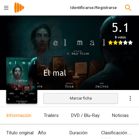
Identificarse/Registrarse
5.1
8 votos
El mal
Marcar ficha
Estrenada
Información
Trailers
DVD / Blu-Ray
Noticias
Título original
Año
Duración
Clasificación por edades