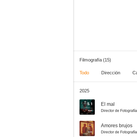
El equipo redentor
4.3
Filmografía (15)
Todo
Dirección
C
2025
Drea & Cloe
--
5.1
El mal
Director de Fotografía
--
Amores brujos
Director de Fotografía