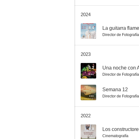
2024
Semana 12
8.4
La guitarra flam
Director de Fotografía
--
2023
5.2
Una noche con 
Director de Fotografía
--
Semana 12
Director de Fotografía
Fangoria: Momentismo absoluto
2022
9.8
Los constructore
Cinematografía