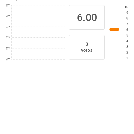
???
10
9
6.00
???
8
7
???
6
5
???
4
3
3
???
votos
2
1
???