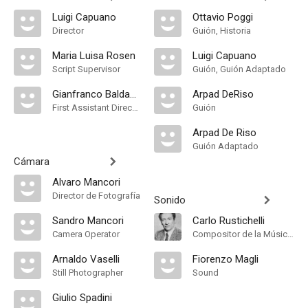
Luigi Capuano
Ottavio Poggi
Director
Guión, Historia
Maria Luisa Rosen
Luigi Capuano
Script Supervisor
Guión, Guión Adaptado
Gianfranco Baldanello
Arpad DeRiso
First Assistant Director
Guión
Arpad De Riso
Guión Adaptado
Cámara
Alvaro Mancori
Director de Fotografía
Sonido
Sandro Mancori
Carlo Rustichelli
Camera Operator
Compositor de la Música Original
Arnaldo Vaselli
Fiorenzo Magli
Still Photographer
Sound
Giulio Spadini