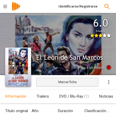
Identificarse/Registrarse
6.0
3 votos
El León de San Marcos
Estrenada
Marcar ficha
Información
Trailers
DVD / Blu-Ray
(1)
Noticias
Título original
Año
Duración
Clasificación por edades