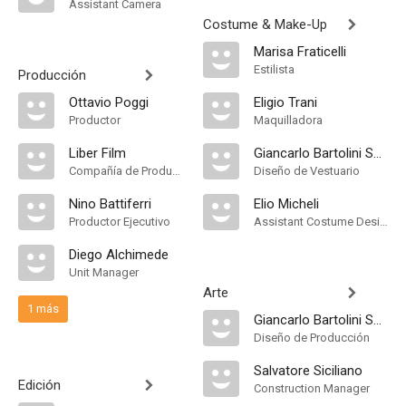
Assistant Camera
Costume & Make-Up
Marisa Fraticelli
Estilista
Producción
Ottavio Poggi
Eligio Trani
Productor
Maquilladora
Liber Film
Giancarlo Bartolini Salimbeni
Compañía de Produccion
Diseño de Vestuario
Nino Battiferri
Elio Micheli
Productor Ejecutivo
Assistant Costume Designer
Diego Alchimede
Unit Manager
Arte
1 más
Giancarlo Bartolini Salimbeni
Diseño de Producción
Salvatore Siciliano
Edición
Construction Manager