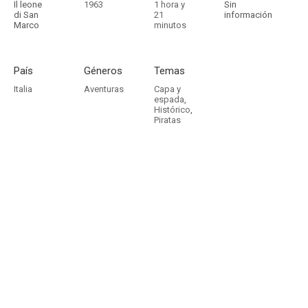
Il leone
1963
1 hora y
Sin
di San
21
información
Marco
minutos
País
Géneros
Temas
Italia
Aventuras
Capa y
espada
,
Histórico
,
Piratas