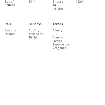
Son of
2014
1 hora y
12+
Batman
14
minutos
País
Géneros
Temas
Estados
Acción
,
Cómic
,
Unidos
Animación
,
DC
Thriller
Comics
,
Familia
,
Superhéroes
,
Venganza