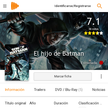
Identificarse/Registrarse
7.1
36 votos
El hijo de Batman
Estrenada
Marcar ficha
Información
Trailers
DVD / Blu-Ray
(5)
Noticias
Título original
Año
Duración
Clasificación por edades