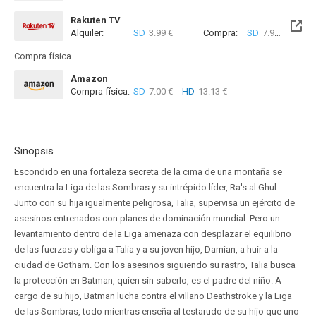
Rakuten TV
Alquiler:
SD
3.99 €
Compra:
SD
7.99 €
Compra física
Amazon
Compra física:
SD
7.00 €
HD
13.13 €
Sinopsis
Escondido en una fortaleza secreta de la cima de una montaña se
encuentra la Liga de las Sombras y su intrépido líder, Ra's al Ghul.
Junto con su hija igualmente peligrosa, Talia, supervisa un ejército de
asesinos entrenados con planes de dominación mundial. Pero un
levantamiento dentro de la Liga amenaza con desplazar el equilibrio
de las fuerzas y obliga a Talia y a su joven hijo, Damian, a huir a la
ciudad de Gotham. Con los asesinos siguiendo su rastro, Talia busca
la protección en Batman, quien sin saberlo, es el padre del niño. A
cargo de su hijo, Batman lucha contra el villano Deathstroke y la Liga
de las Sombras, todo mientras enseña al testarudo de su hijo que uno