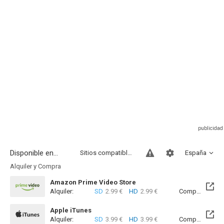
Disponible en...
Sitios compatibles
España
Alquiler y Compra
Amazon Prime Video Store
Alquiler:
SD
2.99 €
HD
2.99 €
Compra:
SD
6
Apple iTunes
Alquiler:
SD
3.99 €
HD
3.99 €
Compra:
SD
7