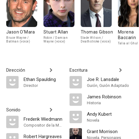
Jason O'Mara
Stuart Allan
Thomas Gibson
Morena
Baccarin
Bruce Wayne /
Robin / Damian
Slade Wilson /
Batman (voice)
Wayne (voice)
Deathstroke (voice)
Talia al Ghul 
Dirección
Escritura
Ethan Spaulding
Joe R. Lansdale
Director
Guión, Guión Adaptado
James Robinson
Historia
Sonido
Andy Kubert
Frederik Wiedmann
Novela
Compositor de la Música Original
Grant Morrison
Robert Hargreaves
Novela, Personajes