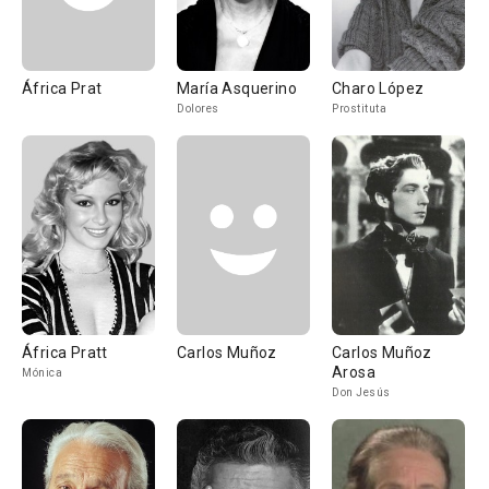
África Prat
María Asquerino
Charo López
Dolores
Prostituta
África Pratt
Carlos Muñoz
Carlos Muñoz
Arosa
Mónica
Don Jesús