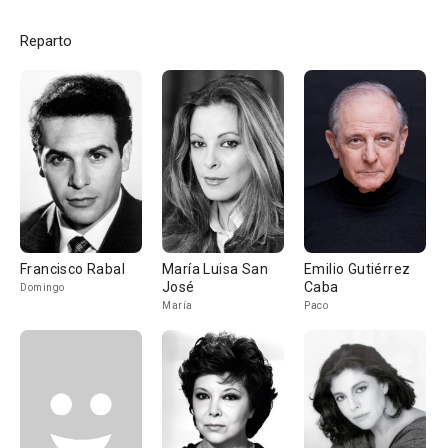
Reparto
Francisco Rabal
María Luisa San
Emilio Gutiérrez
José
Caba
Domingo
María
Paco