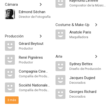
Raymond Lefèvre
Cámara
Compositor de la Música Original
Edmond Séchan
Director de Fotografía
Costume & Make-Up
Anatole Paris
Producción
Maquilladora
Gérard Beytout
Productor
Arte
René Pignières
Productor
Sydney Bettex
Diseño de Producción
Compagnia Cinematografica Champion
Compañía de Produccion
Jacques Dugied
Decorados
Société Nationale de Cinematographie
Compañía de Produccion
Georges Richard
Decorados
3 más