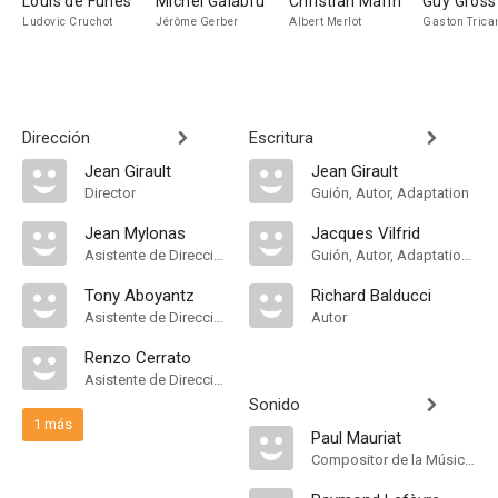
Louis de Funès
Michel Galabru
Christian Marin
Guy Gross
Ludovic Cruchot
Jérôme Gerber
Albert Merlot
Gaston Trica
Dirección
Escritura
Jean Girault
Jean Girault
Director
Guión, Autor, Adaptation
Jean Mylonas
Jacques Vilfrid
Asistente de Dirección
Guión, Autor, Adaptation, Dialogue
Tony Aboyantz
Richard Balducci
Asistente de Dirección
Autor
Renzo Cerrato
Asistente de Dirección
Sonido
1 más
Paul Mauriat
Compositor de la Música Original, Música