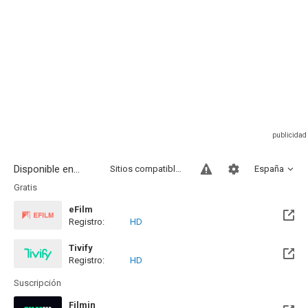
Disponible en...
Sitios compatibles
España
Gratis
eFilm
Registro:
HD
Tivify
Registro:
HD
Disponible hasta el Mié, 09 May 2029 (Quedan 2 años)
Suscripción
Filmin