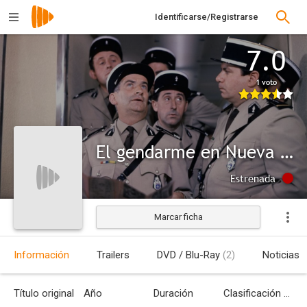
Identificarse/Registrarse
7.0
1 voto
El gendarme en Nueva York
Estrenada
Marcar ficha
Información
Trailers
DVD / Blu-Ray
(2)
Noticias
Título original
Año
Duración
Clasificación por edades