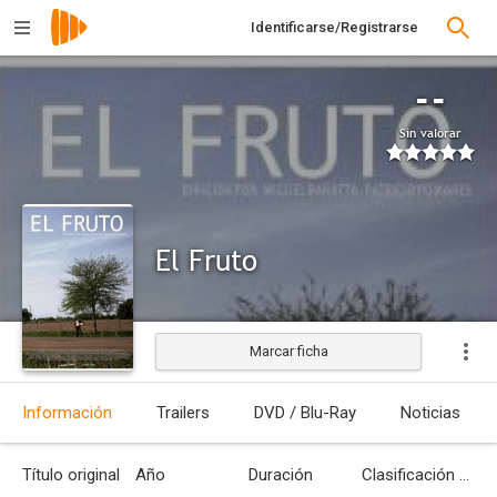
Identificarse/Registrarse
--
Sin valorar
El Fruto
Marcar ficha
Estrenada
Información
Trailers
DVD / Blu-Ray
Noticias
Título original
Año
Duración
Clasificación por edades