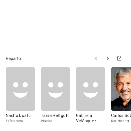
Reparto
Nacho Duato
Tania Helfgott
Gabriela
Carlos So
Velásquez
El forastero
Pilarica
Don Nicanor