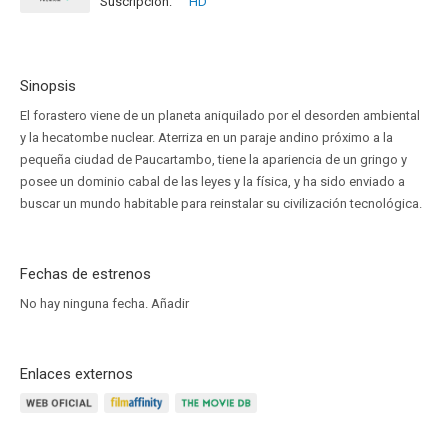
Suscripción:
HD
Disponible hasta el Sab, 08 Ago 2026 (Hoy)
Sinopsis
El forastero viene de un planeta aniquilado por el desorden ambiental
y la hecatombe nuclear. Aterriza en un paraje andino próximo a la
pequeña ciudad de Paucartambo, tiene la apariencia de un gringo y
posee un dominio cabal de las leyes y la física, y ha sido enviado a
buscar un mundo habitable para reinstalar su civilización tecnológica.
Fechas de estrenos
No hay ninguna fecha.
Añadir
Enlaces externos