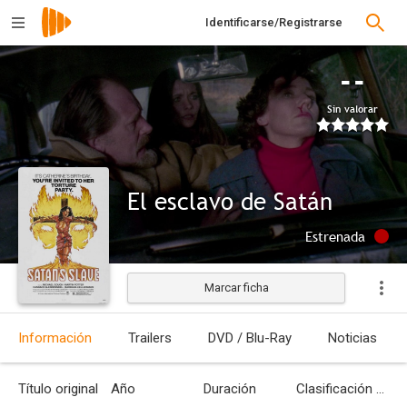
Identificarse/Registrarse
--
Sin valorar
El esclavo de Satán
Estrenada
Marcar ficha
Información
Trailers
DVD / Blu-Ray
Noticias
Título original
Año
Duración
Clasificación por edades