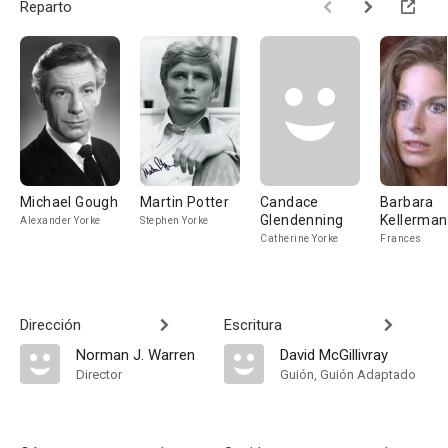
Reparto
Michael Gough
Martin Potter
Candace
Barbara
Glendenning
Kellerman
Alexander Yorke
Stephen Yorke
Catherine Yorke
Frances
Dirección
Escritura
Norman J. Warren
David McGillivray
Director
Guión, Guión Adaptado