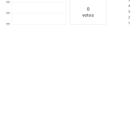
5
???
4
0
3
???
votos
2
1
???