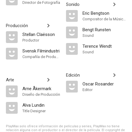
Director de Fotografía
Sonido
Eric Bengtson
Compositor de la Música Original
Producción
Bengt Runsten
Stellan Claësson
Sound
Productor
Terence Wendt
Svensk Filmindustri
Sound
Compañía de Produccion
Edición
Arte
Oscar Rosander
Arne Åkermark
Editor
Diseño de Producción
Alva Lundin
Title Designer
PlayMax solo ofrece información de películas y series, PlayMax no tiene
relación alguna con el productor o el director de la película. El copyright de