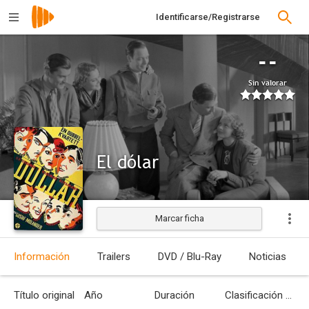
Identificarse/Registrarse
--
Sin valorar
El dólar
Marcar ficha
Estrenada
Información
Trailers
DVD / Blu-Ray
Noticias
Título original
Año
Duración
Clasificación por edades