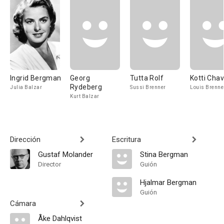
Ingrid Bergman
Georg
Tutta Rolf
Kotti Cha
Rydeberg
Julia Balzar
Sussi Brenner
Louis Brenne
Kurt Balzar
Dirección
Escritura
Gustaf Molander
Stina Bergman
Director
Guión
Hjalmar Bergman
Guión
Cámara
Åke Dahlqvist