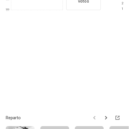
votos
2
1
???
Reparto