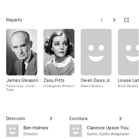
Reparto
James Gleason
Zasu Pitts
Owen Davis Jr.
Louise La
Police Insp. Oscar
Hildegarde Withers
Robert Wilkins
Alice Stevens
Piper
Dirección
Escritura
Ben Holmes
Clarence Upson Young
Director
Guión, Guión Adaptado