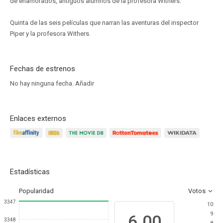
de enamorados, antiguos alumnos de la profesora Withers.
Quinta de las seis películas que narran las aventuras del inspector
Piper y la profesora Withers.
Fechas de estrenos
No hay ninguna fecha.
Añadir
Enlaces externos
Estadísticas
Popularidad
Votos
3347
10
9
6.00
3348