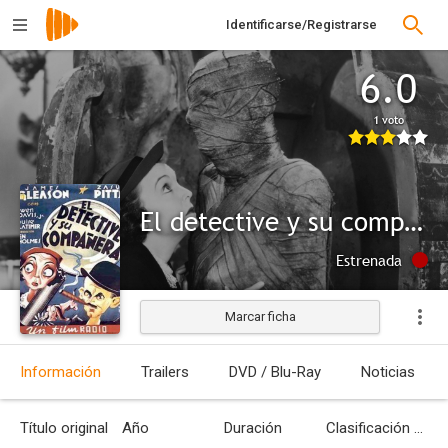
Identificarse/Registrarse
6.0
1 voto
El detective y su compañera (Misterio en el museo)
Estrenada
Marcar ficha
Información
Trailers
DVD / Blu-Ray
Noticias
Título original
Año
Duración
Clasificación por edades