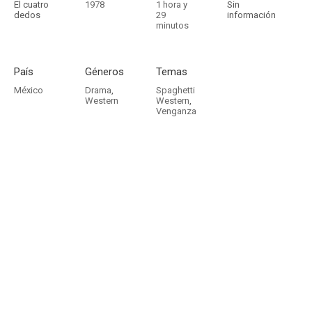
El cuatro
1978
1 hora y
Sin
dedos
29
información
minutos
País
Géneros
Temas
México
Drama
,
Spaghetti
Western
Western
,
Venganza