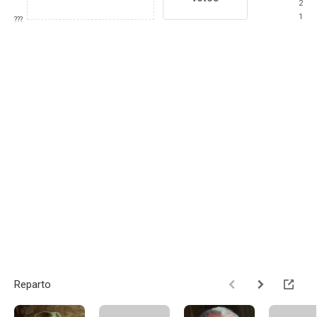
2
1
???
Reparto