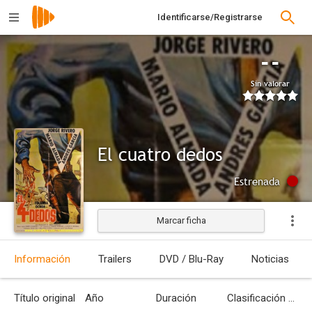
Identificarse/Registrarse
--
Sin valorar
El cuatro dedos
Estrenada
Marcar ficha
Información
Trailers
DVD / Blu-Ray
Noticias
Título original
Año
Duración
Clasificación por edades