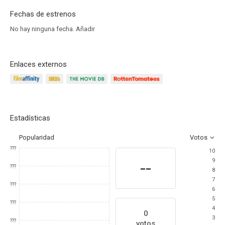
Fechas de estrenos
No hay ninguna fecha.
Añadir
Enlaces externos
Estadísticas
Popularidad
Votos
???
10
9
--
???
8
7
???
6
5
???
4
0
3
???
votos