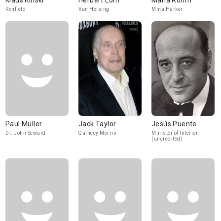
Klaus Kinski
Herbert Lom
Maria Rohm
Renfield
Van Helsing
Mina Harker
Paul Müller
Jack Taylor
Jesús Puente
Dr. John Seward
Quincey Morris
Minister of Interior
(uncredited)