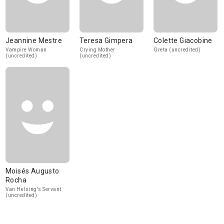
Jeannine Mestre
Teresa Gimpera
Colette Giacobine
Vampire Woman
Crying Mother
Greta (uncredited)
(uncredited)
(uncredited)
Moisés Augusto
Rocha
Van Helsing's Servant
(uncredited)