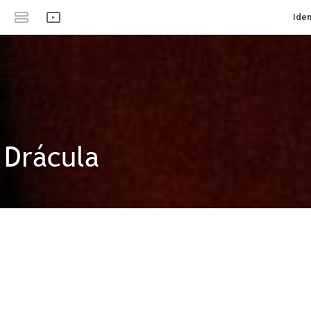
Iden
 Drácula