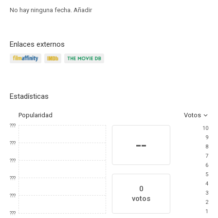
No hay ninguna fecha.
Añadir
Enlaces externos
Estadísticas
Popularidad
Votos
???
10
9
--
???
8
7
???
6
5
???
4
0
3
???
votos
2
1
???