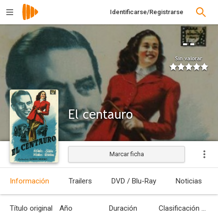
Identificarse/Registrarse
--
Sin valorar
El centauro
Marcar ficha
Estrenada
Información
Trailers
DVD / Blu-Ray
Noticias
Título original
Año
Duración
Clasificación por edades