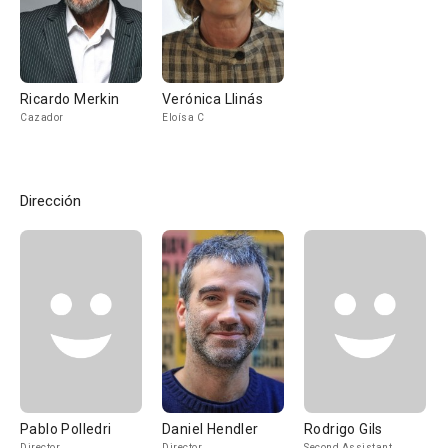
Ricardo Merkin
Verónica Llinás
Cazador
Eloísa C
Dirección
Pablo Polledri
Daniel Hendler
Rodrigo Gils
Director
Director
Second Assistant