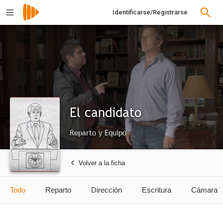
Identificarse/Registrarse
El candidato
Reparto y Equipo
Volver a la ficha
Todo
Reparto
Dirección
Escritura
Cámara