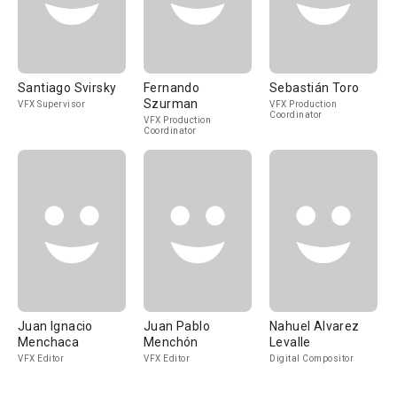
Santiago Svirsky
Fernando
Sebastián Toro
Szurman
VFX Supervisor
VFX Production
Coordinator
VFX Production
Coordinator
Juan Ignacio
Juan Pablo
Nahuel Alvarez
Menchaca
Menchón
Levalle
VFX Editor
VFX Editor
Digital Compositor