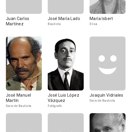
Juan Carlos
José María Lado
María Isbert
Martínez
Bautista
Elisa
José Manuel
José Luis López
Joaquín Vidriales
Martín
Vázquez
Socio de Bautista
Socio de Bautista
Fotógrafo