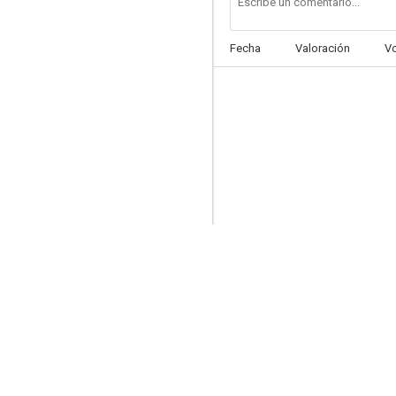
Fecha
Valoración
V
Fruits of Summer
--
Le cap de l'espérance
--