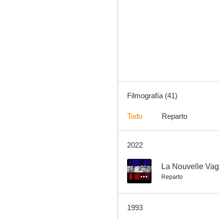
Dis Papa, raconte-moi là-bas
--
Filmografía (41)
Todo
Reparto
2022
La carne de la orquídea
--
--
La Nouvelle Vag
Reparto
1993