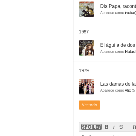
--
Dis Papa, racont
Aparece como
(voice
Scusi, facciamo l'amore?
1987
--
--
El águila de do
Aparece como
Natash
1979
--
Las damas de la
Aparece como
Alix
(
5
La vie à deux
Ver todo
--