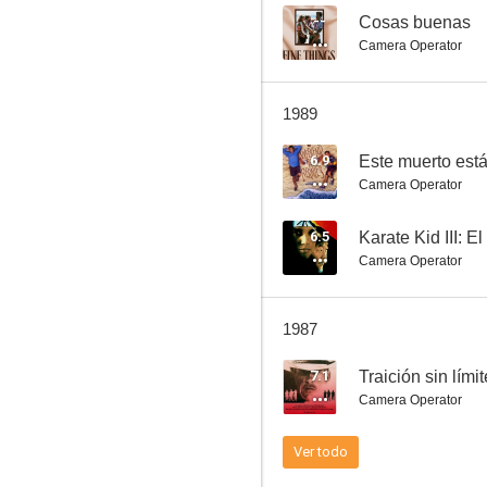
--
Cosas buenas
Camera Operator
Cosas buenas
1989
--
6.9
Este muerto est
Camera Operator
6.5
Karate Kid III: El
Camera Operator
1987
La otra salida
7.1
Traición sin lími
Camera Operator
Ver todo