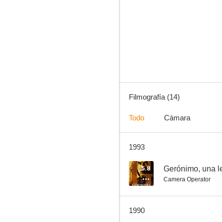
Este muerto está muy vivo
5.8
Filmografía (14)
Todo
Cámara
1993
Gerónimo, una leyenda
--
5.8
Gerónimo, una 
Camera Operator
1990