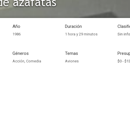
de azafatas
Año
Duración
Clasif
1986
1 hora y 29 minutos
Sin inf
Géneros
Temas
Presup
Acción
,
Comedia
Aviones
$0 -
$1