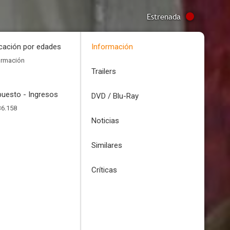
Estrenada
icación por edades
Información
ormación
Trailers
uesto - Ingresos
DVD / Blu-Ray
36.158
Noticias
Similares
Críticas