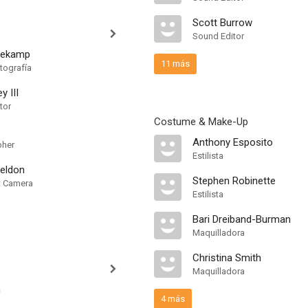
Scott Burrow
Sound Editor
nekamp
11 más
tografía
 III
tor
Costume & Make-Up
Anthony Esposito
pher
Estilista
Weldon
Stephen Robinette
nt Camera
Estilista
Bari Dreiband-Burman
Maquilladora
Christina Smith
Maquilladora
n
4 más