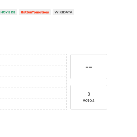
--
0
votos