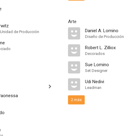
e
Arte
rwitz
Daniel A. Lomino
 Unidad de Producción
Diseño de Producción
ane
Robert L. Zilliox
ociado
Decorados
Sue Lomino
Set Designer
Udi Nedivi
Leadman
Paonessa
2 más
do
a
or