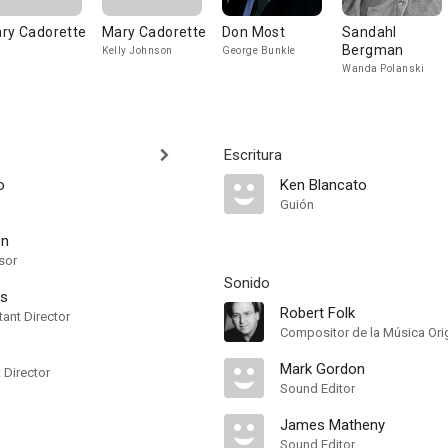
ry Cadorette
Mary Cadorette
Don Most
Sandahl
Bergman
Kelly Johnson
George Bunkle
Wanda Polanski
Escritura
o
Ken Blancato
Guión
on
sor
Sonido
ps
Robert Folk
ant Director
Compositor de la Música Orig
Mark Gordon
t Director
Sound Editor
James Matheny
Sound Editor