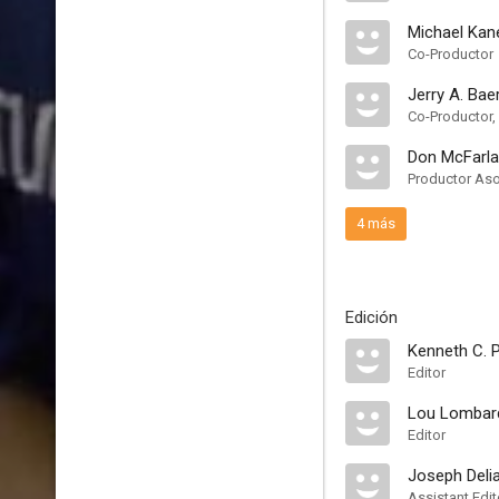
Michael Kan
Co-Productor
Jerry A. Bae
Co-Productor,
Don McFarl
Productor As
4 más
Edición
Kenneth C. 
Editor
Lou Lombar
Editor
Joseph Deli
Assistant Edit