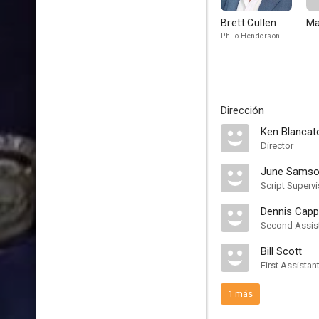
Brett Cullen
Ma
Philo Henderson
Dirección
Ken Blancat
Director
June Sams
Script Supervi
Dennis Cap
Second Assist
Bill Scott
First Assistan
1 más