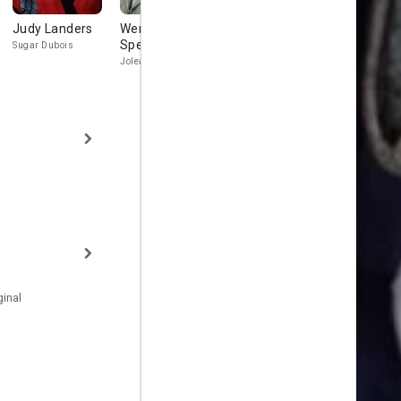
Judy Landers
Wendie Jo
Julia
Julie
Sperber
Montgomery
Montgome
Sugar Dubois
Jolean Winters
Pimmie Polk
inal