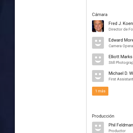
Cámara
Fred J. Koe
Director de Fo
Edward Morey
Camera Opera
Elliott Marks
Still Photogra
Michael D. 
First Assista
1 más
Producción
Phil Feldma
Productor