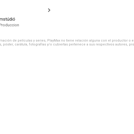
lmstúdió
Produccion
ación de películas y series, PlayMax no tiene relación alguna con el productor o el d
, póster, carátula, fotografías y/o cubiertas pertenece a sus respectivos autores, pr