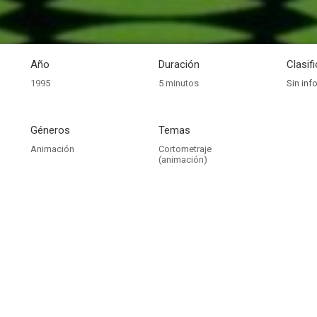
Año
Duración
Clasif
1995
5 minutos
Sin inf
Géneros
Temas
Animación
Cortometraje
(animación)