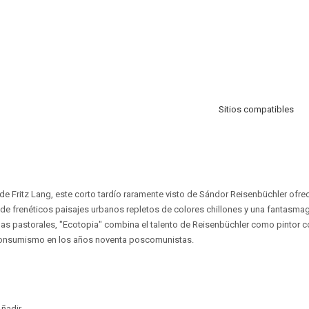
Sitios compatibles
e Fritz Lang, este corto tardío raramente visto de Sándor Reisenbüchler ofre
de frenéticos paisajes urbanos repletos de colores chillones y una fantasma
nas pastorales, "Ecotopia" combina el talento de Reisenbüchler como pintor c
 consumismo en los años noventa poscomunistas.
ñadir