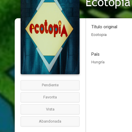
Ecotopia
Título original
Ecotopia
País
Hungría
Pendiente
Favorita
Vista
Abandonada