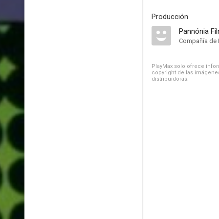
Producción
Pannónia Fi
Compañía de 
PlayMax solo ofrece inform
copyright de las imágenes
distribuidoras.