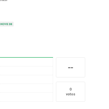
--
0
votos