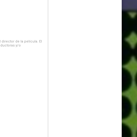
irector de la película. El
oductoras y/o