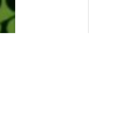
PlayMax
2026
Series populares
La Casa del Dragón
Silo
Ted Lasso
Stuart no consigue salvar el universo
Muertos S.L.