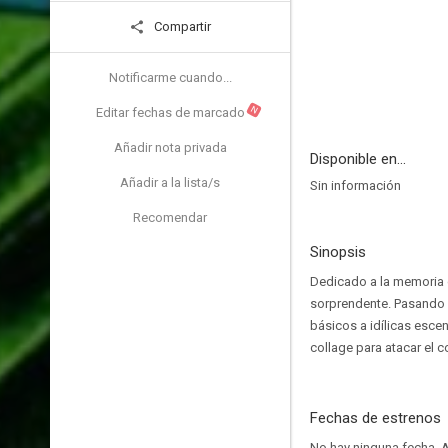
Compartir
Notificarme cuando...
N
Editar fechas de marcado
Añadir nota privada
Disponible en...
Añadir a la lista/s
Sin información
Recomendar
Sinopsis
Dedicado a la memoria d
sorprendente. Pasando 
básicos a idílicas esce
collage para atacar el
Fechas de estrenos
No hay ninguna fecha.
A