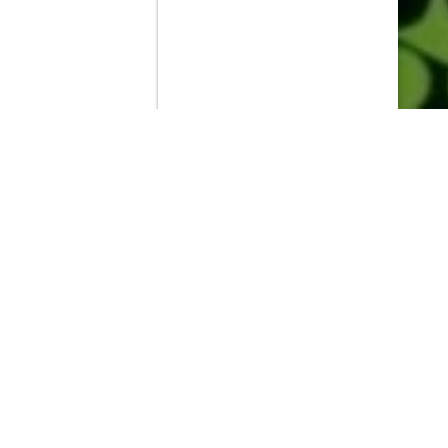
Contenido que expirara en VOD
Amazon Prime Video
Netflix
Filmin
Movistar+
Movistar+ Fibra