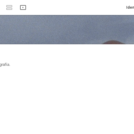
Iden
rafía.