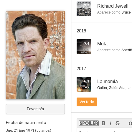
7.8
Richard Jewell
Aparece como
Bruce
Secuestro infernal
2018
--
7.4
Mula
Aparece como
Sheriff
2017
6.1
La momia
Guión
,
Guión Adapta
Shogun Mayeda
Ver todo
Favorito/a
Fecha de nacimiento
Jue, 21 Ene 1971 (55 años)