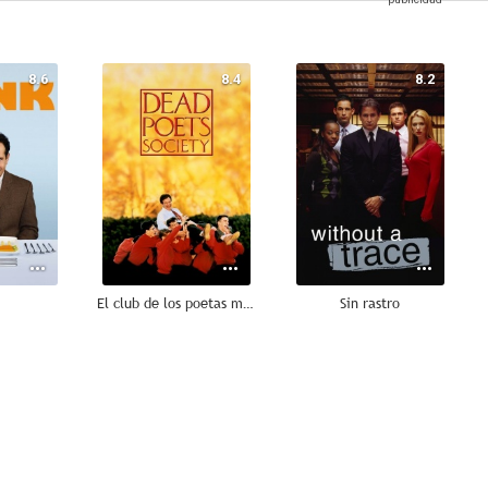
8.6
8.4
8.2
El club de los poetas muertos
Sin rastro
7.8
7.4
7.2