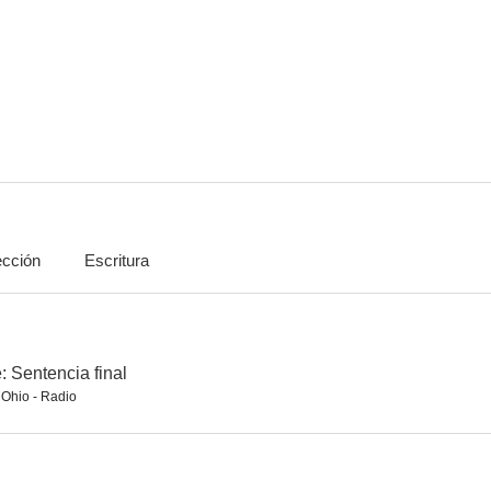
Misión imposible: Sentencia final
Richard Jewell
Matrimonio c
6.8
6.1
ección
Escritura
Jack Reacher
La momia
Juegos salv
6.4
--
: Sentencia final
hio - Radio