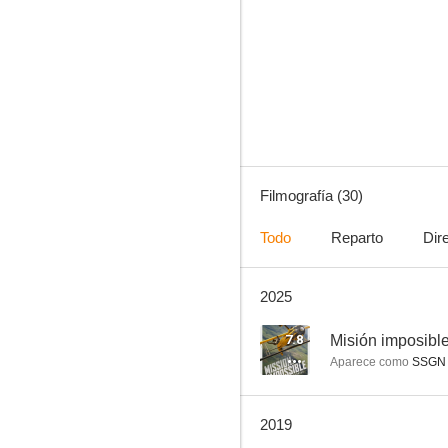
Punky Brewster
7.0
Filmografía (30)
Todo
Reparto
Dir
2025
El vuelo (Flight)
7.3
7.8
Misión imposible
Aparece como
SSGN O
2019