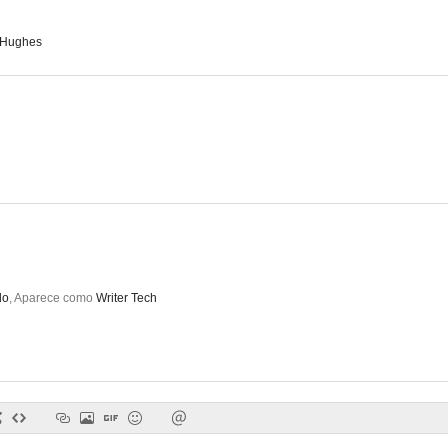
 Hughes
Ella es el partido
Wrestling Jerusalem
One Day Li
--
--
do
,
Aparece como
Writer Tech
Lion's Den (S)
La patrulla miniatura (La patrulla de los líos)
Muerte al a