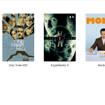
8.9
8.9
One Tree Hill
Expediente X
Monk
7.8
7.8