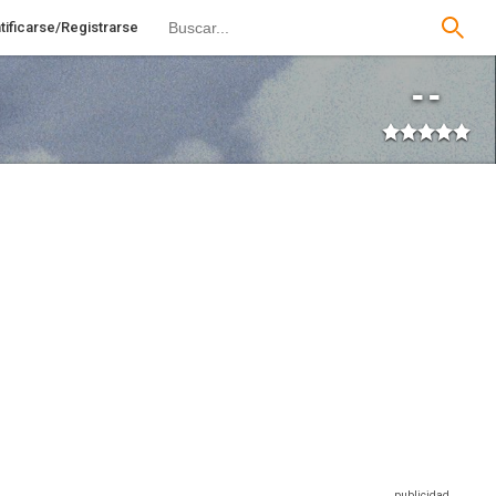
tificarse/Registrarse
--