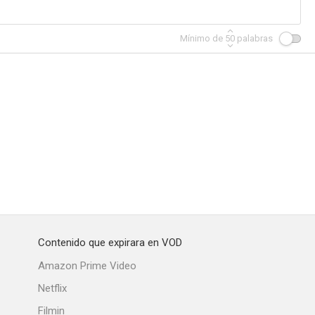
Mínimo de
50
palabras
Contenido que expirara en VOD
Amazon Prime Video
Netflix
Filmin