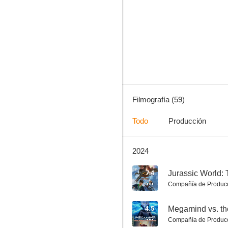
Un narval sin igual
10
Filmografía (59)
Todo
Producción
2024
Canta con el universo en verso
10
7.4
Compañía de Produc
4.5
Megamind vs. t
Compañía de Produc