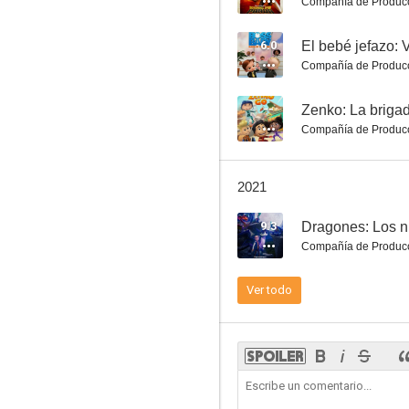
Compañía de Produc
6.0
El bebé jefazo: 
Compañía de Produc
Magos: Cuentos de Arcadia
--
Zenko: La brigad
Compañía de Produc
7.8
2021
9.3
Dragones: Los n
Compañía de Produc
Ver todo
Kung Fu Panda: La leyenda de Po
7.4