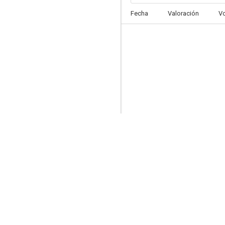
Fecha
Valoración
V
Jurassic World: Teoría del dinocaos
6.8
Fast & Furious: Espías a todo gas
6.0