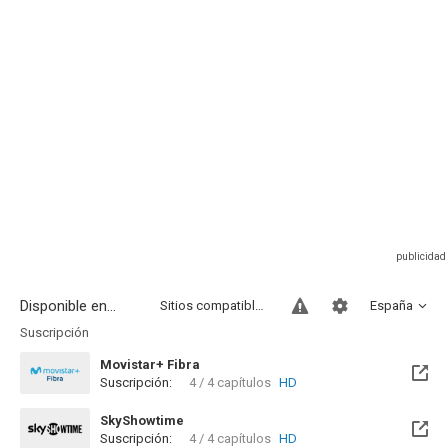
Disponible en...
Sitios compatibles
España
Suscripción
Movistar+ Fibra
Suscripción:
4 / 4 capítulos
HD
Disponible hasta el Jue, 04 Sep 2031 (Quedan 5 años)
SkyShowtime
Suscripción:
4 / 4 capítulos
HD
Disponible hasta el Jue, 04 Sep 2031 (Quedan 5 años)