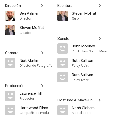
Dirección
Escritura
Ben Palmer
Steven Moffat
Director
Guión
Steven Moffat
Creador
Sonido
John Mooney
Production Sound Mixer
Cámara
Nick Martin
Ruth Sullivan
Director de Fotografía
Foley Artist
Ruth Sullivan
Foley Artist
Producción
Lawrence Till
Productor
Costume & Make-Up
Hartswood Films
Nosh Oldham
Compañía de Produccion
Maquilladora