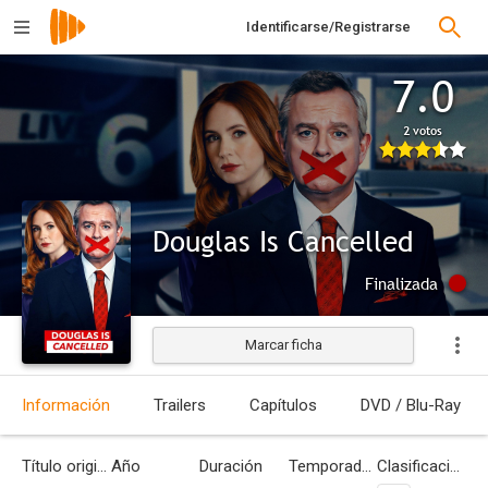
Identificarse/Registrarse
7.0
2 votos
Douglas Is Cancelled
Finalizada
Marcar ficha
Información
Trailers
Capítulos
DVD / Blu-Ray
Título original
Año
Duración
Temporadas
Clasificación por edades