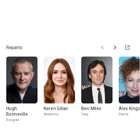
Reparto
Hugh
Karen Gillan
Ben Miles
Alex King
Bonneville
Madeline
Toby
Sheila
Douglas