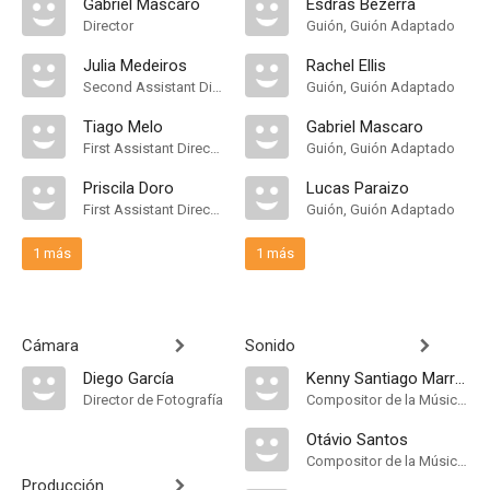
Gabriel Mascaro
Esdras Bezerra
Director
Guión, Guión Adaptado
Julia Medeiros
Rachel Ellis
Second Assistant Director
Guión, Guión Adaptado
Tiago Melo
Gabriel Mascaro
First Assistant Director
Guión, Guión Adaptado
Priscila Doro
Lucas Paraizo
First Assistant Director
Guión, Guión Adaptado
1 más
1 más
Cámara
Sonido
Diego García
Kenny Santiago Marrero
Director de Fotografía
Compositor de la Música Original
Otávio Santos
Compositor de la Música Original
Producción