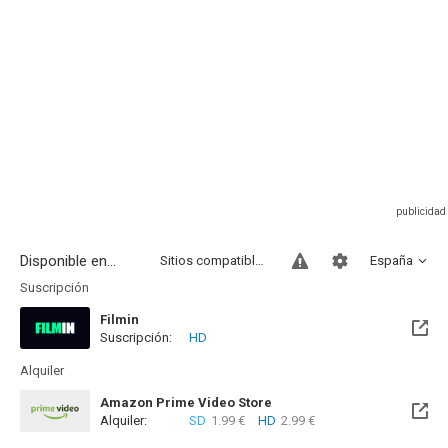
Disponible en...
Sitios compatibles
España
Suscripción
Filmin
Suscripción:
HD
Disponible hasta el Mié, 31 Dic 2031 (Quedan 5 años)
Alquiler
Amazon Prime Video Store
Alquiler:
SD
1.99 €
HD
2.99 €