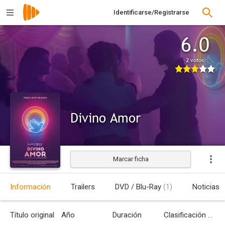
Identificarse/Registrarse
6.0
2 votos
Divino Amor
Marcar ficha
Estrenada
Información
Trailers
DVD / Blu-Ray
(1)
Noticias
Título original
Año
Duración
Clasificación por edades