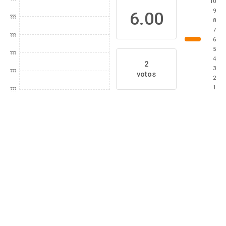
10
9
6.00
???
8
7
???
6
5
???
4
2
3
???
votos
2
1
???