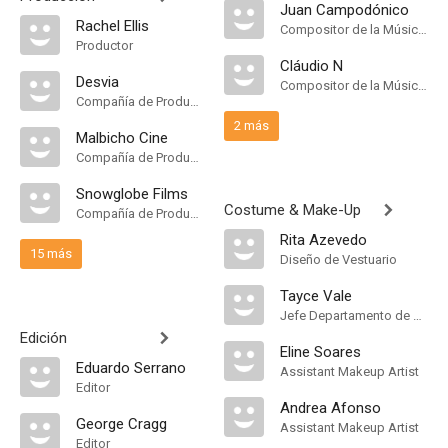
Juan Campodónico
Rachel Ellis
Compositor de la Música Original
Productor
Cláudio N
Desvia
Compositor de la Música Original
Compañía de Produccion
2 más
Malbicho Cine
Compañía de Produccion
Snowglobe Films
Costume & Make-Up
Compañía de Produccion
Rita Azevedo
15 más
Diseño de Vestuario
Tayce Vale
Jefe Departamento de Maquillaje
Edición
Eline Soares
Eduardo Serrano
Assistant Makeup Artist
Editor
Andrea Afonso
George Cragg
Assistant Makeup Artist
Editor