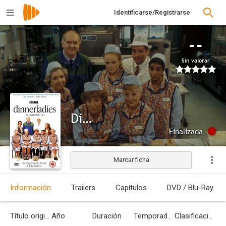
Identificarse/Registrarse
--
Sin valorar
Dinnerladies
Finalizada
Marcar ficha
Información
Trailers
Capítulos
DVD / Blu-Ray
Título original
Año
Duración
Temporadas
Clasificación por edades