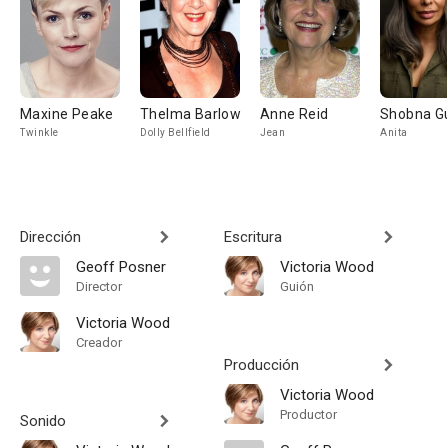
Maxine Peake
Thelma Barlow
Anne Reid
Shobna Gu
Twinkle
Dolly Bellfield
Jean
Anita
Dirección
Escritura
Geoff Posner
Victoria Wood
Director
Guión
Victoria Wood
Creador
Producción
Victoria Wood
Productor
Sonido