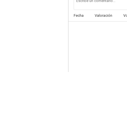
Fecha
Valoración
V
Harbor of Missing Men
--
The Savage Horde
--