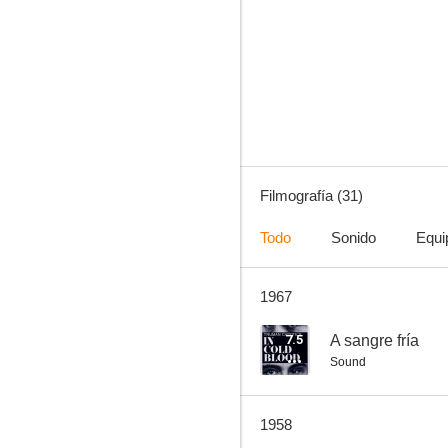
El bígamo
--
Filmografía (31)
Todo
Sonido
Equi
1967
The Wayward Girl
--
7.5
A sangre fría
Sound
1958