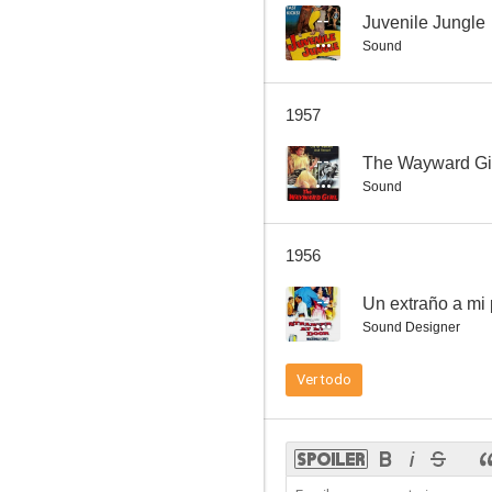
--
Juvenile Jungle
Sound
Rumbo a Java
1957
--
--
The Wayward Gi
Sound
1956
--
Un extraño a mi 
Sound Designer
Black Hills Ambush
Ver todo
--