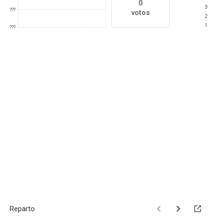
0
3
???
votos
2
1
???
Reparto