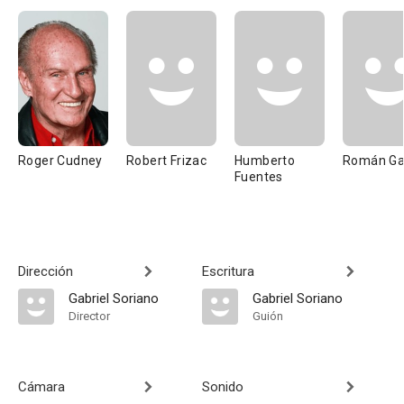
Roger Cudney
Robert Frizac
Humberto
Román Ga
Fuentes
Dirección
Escritura
Gabriel Soriano
Gabriel Soriano
Director
Guión
Cámara
Sonido