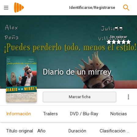
Identificarse/Registrarse
--
Sin valorar
Diario de un mirrey
Marcar ficha
Información
Trailers
DVD / Blu-Ray
Noticias
Título original
Año
Duración
Clasificación por edades