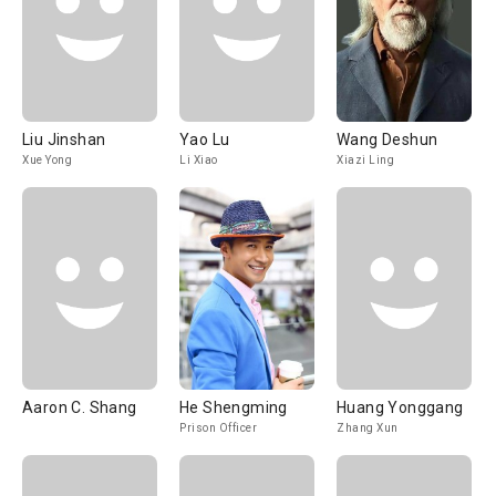
Liu Jinshan
Yao Lu
Wang Deshun
Xue Yong
Li Xiao
Xiazi Ling
Aaron C. Shang
He Shengming
Huang Yonggang
Prison Officer
Zhang Xun