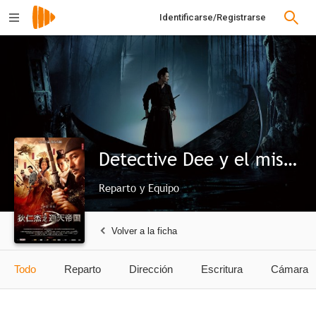
Identificarse/Registrarse
Detective Dee y el misterio de la llama fantasma
Reparto y Equipo
Volver a la ficha
Todo
Reparto
Dirección
Escritura
Cámara