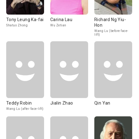
Tony Leung Ka-fai
Carina Lau
Richard Ng Yiu-
Hon
Shatuo Zhong
Wu Zetian
Wang Lu (before face-
lift)
Teddy Robin
Jialin Zhao
Qin Yan
Wang Lu (after face-lift)