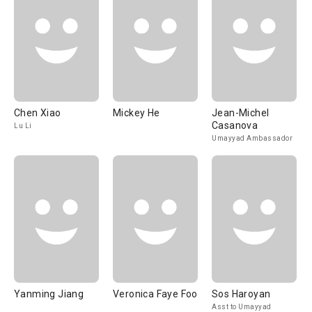
Chen Xiao
Mickey He
Jean-Michel
Casanova
Lu Li
Umayyad Ambassador
Yanming Jiang
Veronica Faye Foo
Sos Haroyan
Asst to Umayyad