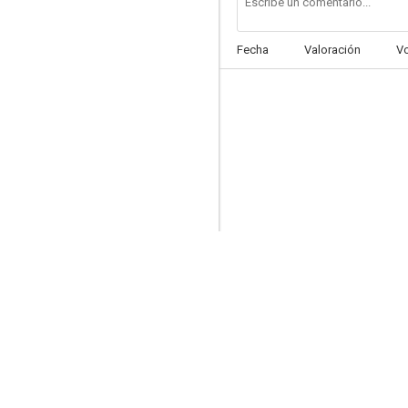
Fecha
Valoración
V
Song of the Assassins
--
Llama ya
--