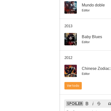
6.5
Mundo doble
Editor
Mundo doble
2013
6.3
--
Baby Blues
Editor
2012
7.5
Chinese Zodiac:
Editor
Invisible Target (Punto de impacto)
Ver todo
--