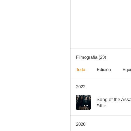
New Police Story
6.9
Filmografía (29)
Todo
Edición
Equ
2022
Impacto inminente
6.5
--
Song of the Ass
Editor
2020