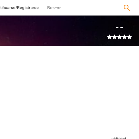
tificarse/Registrarse
--