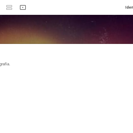
Iden
rafía.