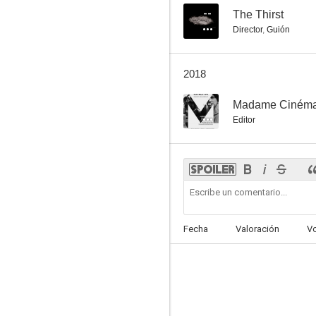
--
The Thirst
Director
,
Guión
2018
--
Madame Ciném
Editor
Fecha
Valoración
V