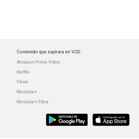
Contenido que expirara en VOD
Amazon Prime Video
Netflix
Filmin
Movistar+
Movistar+ Fibra