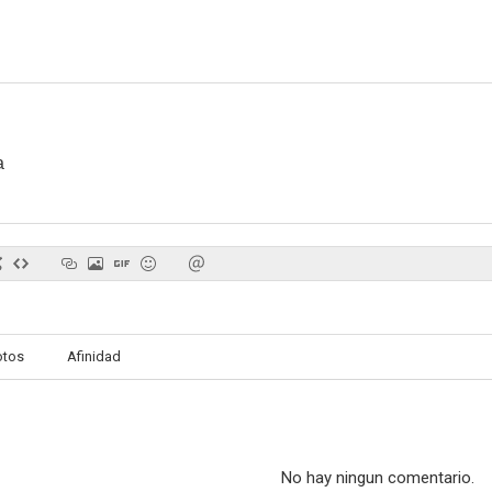
a
otos
Afinidad
No hay ningun comentario.