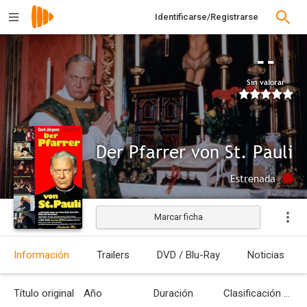
Identificarse/Registrarse
--
Sin valorar
Der Pfarrer von St. Pauli
Estrenada
Marcar ficha
Información
Trailers
DVD / Blu-Ray
Noticias
Título original
Año
Duración
Clasificación por edades