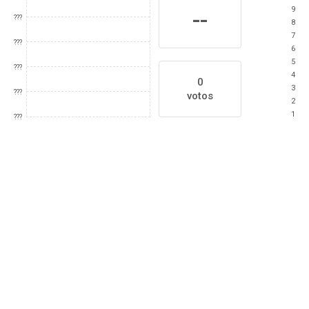
9
--
???
8
7
???
6
5
???
4
0
3
???
votos
2
1
???