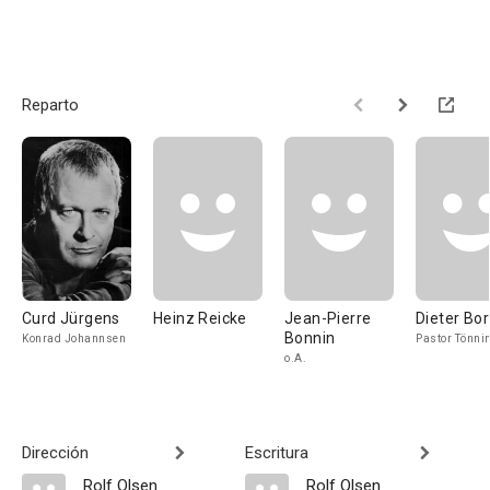
Reparto
Curd Jürgens
Heinz Reicke
Jean-Pierre
Dieter Bo
Bonnin
Konrad Johannsen
Pastor Tönni
o.A.
Dirección
Escritura
Rolf Olsen
Rolf Olsen