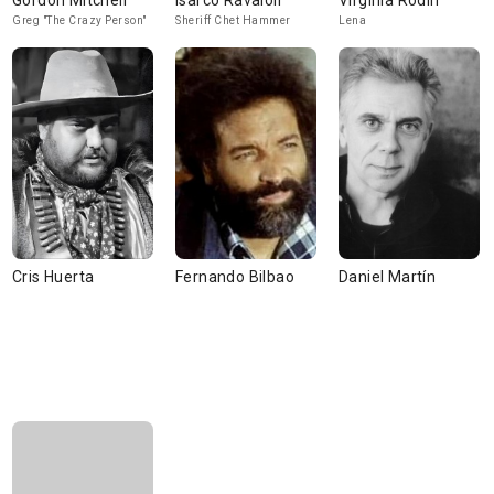
Gordon Mitchell
Isarco Ravaioli
Virginia Rodin
Greg "The Crazy Person"
Sheriff Chet Hammer
Lena
Cris Huerta
Fernando Bilbao
Daniel Martín