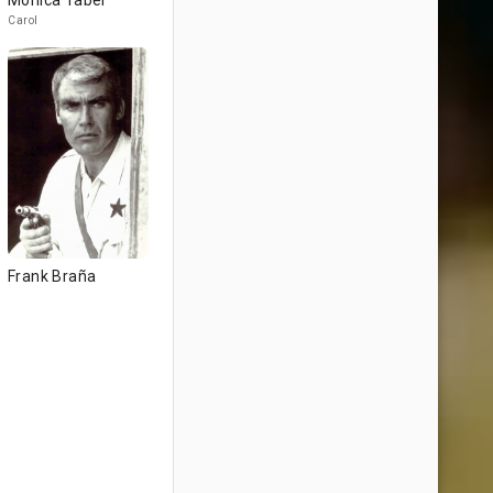
Monica Taber
Carol
Frank Braña