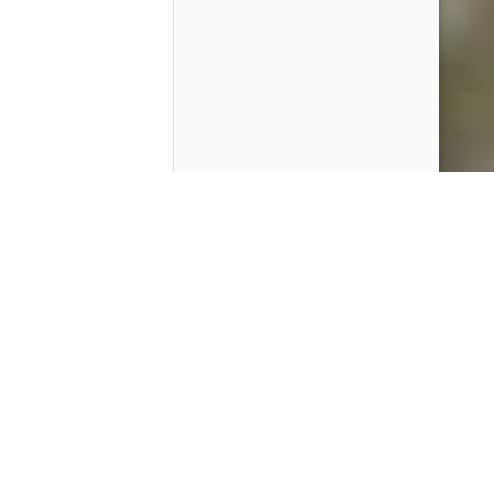
Contenido que expirara en VOD
Amazon Prime Video
Netflix
Filmin
Movistar+
Movistar+ Fibra