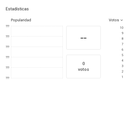
Estadísticas
Popularidad
Votos
???
10
9
--
???
8
7
???
6
5
???
4
0
3
???
votos
2
1
???