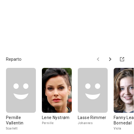
Reparto
Pernille
Lene Nystrøm
Lasse Rimmer
Fanny Lea
Vallentin
Bornedal
Pernille
Johannes
Scarlett
Viola