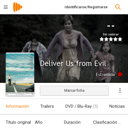
Identificarse/Registrarse
--
Sin valorar
Deliver Us from Evil
Estrenada
Marcar ficha
Información
Trailers
DVD / Blu-Ray
(5)
Noticias
Título original
Año
Duración
Clasificación por edades