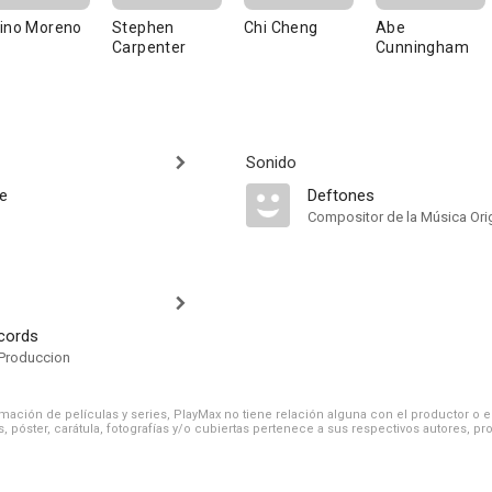
ino Moreno
Stephen
Chi Cheng
Abe
Carpenter
Cunningham
Sonido
e
Deftones
Compositor de la Música Orig
cords
Produccion
ación de películas y series, PlayMax no tiene relación alguna con el productor o el d
, póster, carátula, fotografías y/o cubiertas pertenece a sus respectivos autores, pr