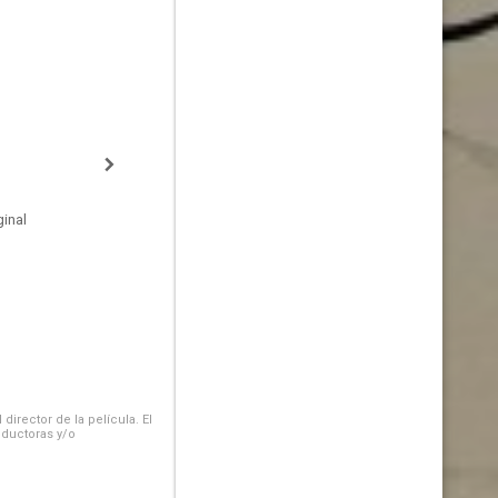
inal
irector de la película. El
oductoras y/o