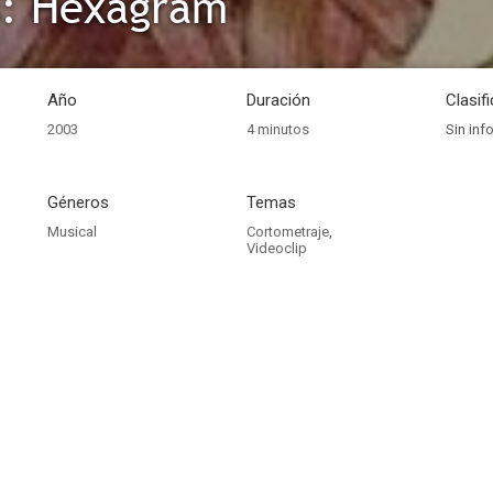
s: Hexagram
Año
Duración
Clasif
2003
4 minutos
Sin inf
Géneros
Temas
Musical
Cortometraje
,
Videoclip