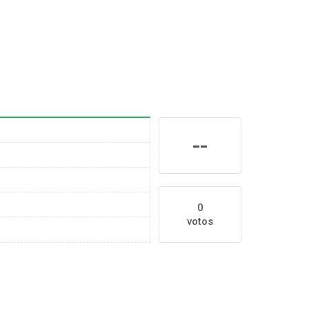
--
0
votos