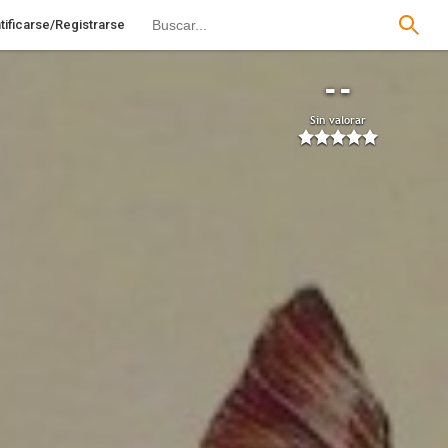
tificarse/Registrarse
--
Sin valorar